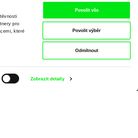
Povolit vše
těvnosti
tnery pro
Povolit výběr
acemi, které
o
Odmítnout
Zobrazit detaily
kumentárního filmu sdružených do Doc
nitost a podporovat kvalitní autorské