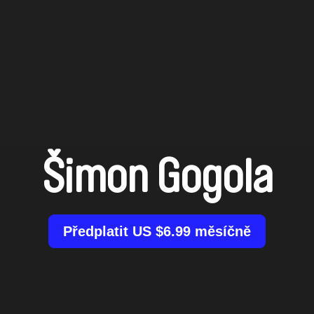
Šimon Gogola
Předplatit US $6.99 měsíčně