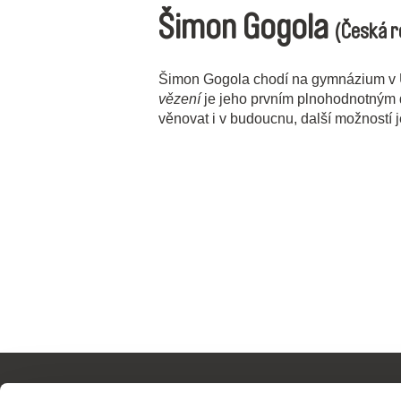
Šimon Gogola
(Česká r
Šimon Gogola chodí na gymnázium v 
vězení
je jeho prvním plnohodnotným 
věnovat i v budoucnu, další možností