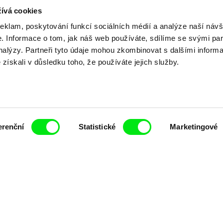
ívá cookies
reklam, poskytování funkcí sociálních médií a analýze naší návš
Vaše online
 Informace o tom, jak náš web používáte, sdílíme se svými par
analýzy. Partneři tyto údaje mohou zkombinovat s dalšími inform
dokumentární kin
é získali v důsledku toho, že používáte jejich služby.
Nové festivalové filmy
každý týden
erenční
Statistické
Marketingové
čí spolupráce 7 klíčových evropských festivalů do
anice dokumentárního filmu, propagovat jeho rozma
filmy.