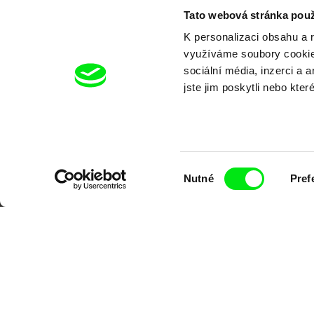
Tato webová stránka použ
K personalizaci obsahu a 
využíváme soubory cookie.
sociální média, inzerci a 
jste jim poskytli nebo kter
Výběr
Nutné
Pref
souhlasu
Portál DAFilms.cz je výsledkem tvůr
Alliance. Naším cílem je posouvat hr