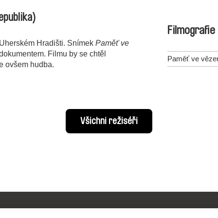
epublika)
Filmografie
Uherském Hradišti. Snímek
Paměť ve
dokumentem. Filmu by se chtěl
Paměť ve věze
 je ovšem hudba.
Všichni režiséři