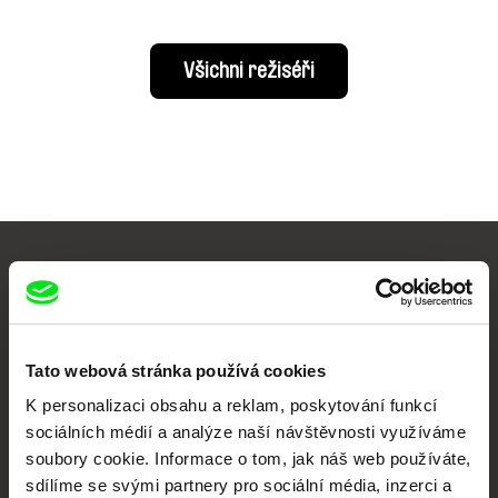
Všichni režiséři
Vaše online
dokumentární kino
Tato webová stránka používá cookies
Nové festivalové filmy
každý týden
K personalizaci obsahu a reklam, poskytování funkcí
sociálních médií a analýze naší návštěvnosti využíváme
soubory cookie. Informace o tom, jak náš web používáte,
Portál DAFilms.cz je výsledkem tvůrčí spolupráce 7 klíčových evropských
sdílíme se svými partnery pro sociální média, inzerci a
festivalů dokumentárního filmu sdružených do Doc Alliance. Naším cílem je