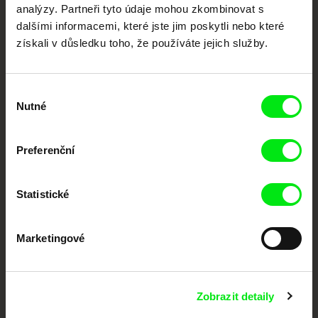
posouvat hranice dokumentárního filmu, propagovat jeho rozmanitost a
analýzy. Partneři tyto údaje mohou zkombinovat s
podporovat kvalitní autorské filmy.
dalšími informacemi, které jste jim poskytli nebo které
Členové Doc Alliance
získali v důsledku toho, že používáte jejich služby.
Výběr
Nutné
souhlasu
Preferenční
CPH:DOX
Doclisboa
Millennium Docs
DOK Leipzig
Against Gravity
Statistické
Marketingové
Zobrazit detaily
FIDMarseille
MFDF Ji.hlava
Visions du Réel