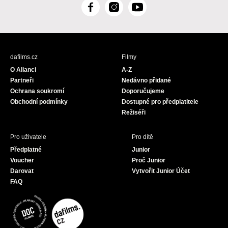
F
I
Y
a
n
o
c
s
u
e
t
T
b
a
u
dafilms.cz
Filmy
o
g
b
O Alianci
A-Z
o
r
e
Partneři
Nedávno přidané
k
a
Ochrana soukromí
Doporučujeme
m
Obchodní podmínky
Dostupné pro předplatitele
Režiséři
Pro uživatele
Pro dítě
Předplatné
Junior
Voucher
Proč Junior
Darovat
Vytvořit Junior Účet
FAQ