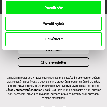
Povolit vše
Povolit výběr
Chcete být pravidelně informováni o našem
filmovém programu?
Odmítnout
Odesláním registrace k Newsletteru souhlasím se zasíláním obchodních sdělení
elektronickými prostředky a souvisejícím zpracováním osobních údajů pro účely
zasílání Newsletteru Doc-Air Distribution s.r.o. a potvrzuji, že jsem si přečetl(a)
Zásady zpracování osobních údajů
, textu rozumím a souhlasím s ním, přičemž
beru na vědomí práva zde uvedená, zejména právo na námitky proti provádění
přímého marketingu.