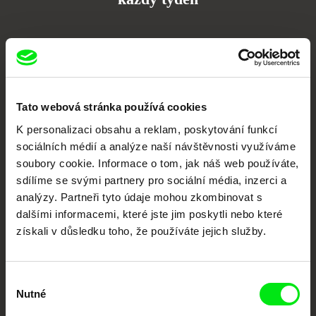
Portál DAFilms.cz je výsledkem tvůrčí spolupráce 7 klíčových evropských
festivalů dokumentárního filmu sdružených do Doc Alliance. Naším cílem je
posouvat hranice dokumentárního filmu, propagovat jeho rozmanitost a
podporovat kvalitní autorské filmy.
Členové Doc Alliance
Tato webová stránka používá cookies
K personalizaci obsahu a reklam, poskytování funkcí
sociálních médií a analýze naší návštěvnosti využíváme
soubory cookie. Informace o tom, jak náš web používáte,
sdílíme se svými partnery pro sociální média, inzerci a
analýzy. Partneři tyto údaje mohou zkombinovat s
dalšími informacemi, které jste jim poskytli nebo které
získali v důsledku toho, že používáte jejich služby.
CPH:DOX
Doclisboa
Millennium Docs
DOK Leipzig
Against Gravity
Výběr
Nutné
souhlasu