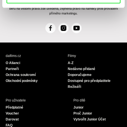
Zásady zpracování osobních údajů
, textu rozumím a souhlasím s ním, přičemž
beru na vědomí práva zde uvedená, zejména právo na námitky proti provádění
přímého marketingu.
F
I
Y
a
n
o
c
s
u
e
t
T
b
a
u
dafilms.cz
Filmy
o
g
b
O Alianci
A-Z
o
r
e
Partneři
Nedávno přidané
k
a
Ochrana soukromí
Doporučujeme
m
Obchodní podmínky
Dostupné pro předplatitele
Režiséři
Pro uživatele
Pro dítě
Předplatné
Junior
Voucher
Proč Junior
Darovat
Vytvořit Junior Účet
FAQ