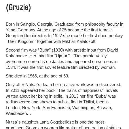
(Gruzie)
Born in Saingilo, Georgia. Graduated from philosophy faculty in
Yena, Germany. At the age of 25 became the first female
Georgian film director. In 1927 she made her first documentary
“Their Kingdom” together with Mikhail Kalatozoff.
Second film was “Buba” (1930) with artistic input from David
Kakabadze. Her third film “Ujmuri” - “Desperate Valley”
overcame numerous obstacles and appeared on screens in
1934. It was the first soviet feature film directed by woman.
She died in 1966, at the age of 63.
Only after Nutsa`s death her creative work was rediscovered.
In 2011 appeared her book “The trains of happiness”, novels
written about her being in exile. In 2013 her film “Buba” was
rediscovered and shown to public, first in Tbilisi, then in
London, New York, San Francisco, Washington, Bussan,
Wiesbaden…
Nutsa´s daughter Lana Gogoberidze is one the most
prominent Georgian women filmmaker of generation of sixties