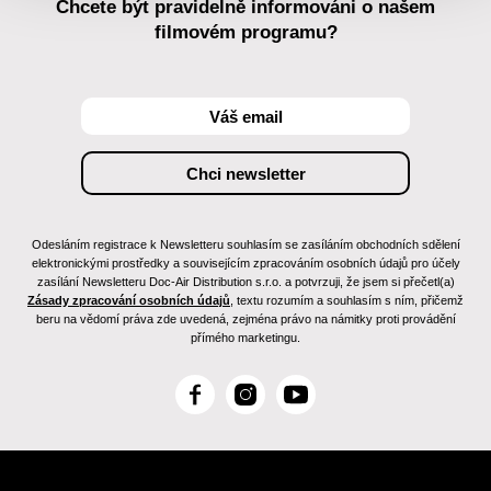
Chcete být pravidelně informováni o našem
filmovém programu?
Odesláním registrace k Newsletteru souhlasím se zasíláním obchodních sdělení
elektronickými prostředky a souvisejícím zpracováním osobních údajů pro účely
zasílání Newsletteru Doc-Air Distribution s.r.o. a potvrzuji, že jsem si přečetl(a)
Zásady zpracování osobních údajů
, textu rozumím a souhlasím s ním, přičemž
beru na vědomí práva zde uvedená, zejména právo na námitky proti provádění
přímého marketingu.
F
I
Y
a
n
o
c
s
u
e
t
T