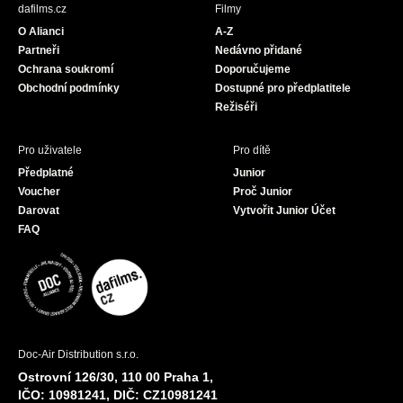
b
a
u
dafilms.cz
Filmy
o
g
b
O Alianci
A-Z
o
r
e
Partneři
Nedávno přidané
k
a
Ochrana soukromí
Doporučujeme
m
Obchodní podmínky
Dostupné pro předplatitele
Režiséři
Pro uživatele
Pro dítě
Předplatné
Junior
Voucher
Proč Junior
Darovat
Vytvořit Junior Účet
FAQ
Doc-Air Distribution s.r.o.
Ostrovní 126/30, 110 00 Praha 1,
IČO: 10981241, DIČ: CZ10981241