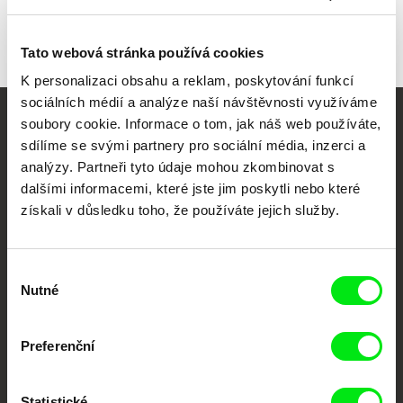
Tato webová stránka používá cookies
K personalizaci obsahu a reklam, poskytování funkcí
sociálních médií a analýze naší návštěvnosti využíváme
soubory cookie. Informace o tom, jak náš web používáte,
Vaše online
sdílíme se svými partnery pro sociální média, inzerci a
dokumentární kino
analýzy. Partneři tyto údaje mohou zkombinovat s
dalšími informacemi, které jste jim poskytli nebo které
získali v důsledku toho, že používáte jejich služby.
Nové festivalové filmy
každý týden
Výběr
Nutné
Portál DAFilms.cz je výsledkem tvůrčí spolupráce 7 klíčových evropských
souhlasu
festivalů dokumentárního filmu sdružených do Doc Alliance. Naším cílem je
posouvat hranice dokumentárního filmu, propagovat jeho rozmanitost a
podporovat kvalitní autorské filmy.
Preferenční
Členové Doc Alliance
Statistické