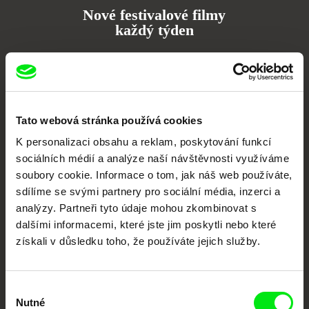
Nové festivalové filmy
každý týden
Portál DAFilms.cz je výsledkem tvůrčí spolupráce 7 klíčových evropských
festivalů dokumentárního filmu sdružených do Doc Alliance. Naším cílem je
posouvat hranice dokumentárního filmu, propagovat jeho rozmanitost a
podporovat kvalitní autorské filmy.
Tato webová stránka používá cookies
Členové Doc Alliance
K personalizaci obsahu a reklam, poskytování funkcí
sociálních médií a analýze naší návštěvnosti využíváme
soubory cookie. Informace o tom, jak náš web používáte,
sdílíme se svými partnery pro sociální média, inzerci a
analýzy. Partneři tyto údaje mohou zkombinovat s
dalšími informacemi, které jste jim poskytli nebo které
získali v důsledku toho, že používáte jejich služby.
CPH:DOX
Doclisboa
Millennium Docs
DOK Leipzig
Against Gravity
Výběr
Nutné
souhlasu