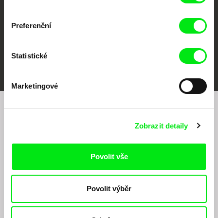
Preferenční
Statistické
FIDMarseille
MFDF Ji.hlava
Visions du Réel
Marketingové
Chcete být pravidelně informováni o našem
Zobrazit detaily
filmovém programu?
Povolit vše
Povolit výběr