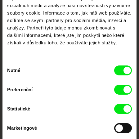
sociálních médií a analýze naší návštěvnosti využíváme
soubory cookie. Informace o tom, jak náš web používáte,
Nové festivalové filmy
každý týden
sdílíme se svými partnery pro sociální média, inzerci a
analýzy. Partneři tyto údaje mohou zkombinovat s
dalšími informacemi, které jste jim poskytli nebo které
Portál DAFilms.cz je výsledkem tvůrčí spolupráce 7 klíčových evropských
získali v důsledku toho, že používáte jejich služby.
festivalů dokumentárního filmu sdružených do Doc Alliance. Naším cílem je
posouvat hranice dokumentárního filmu, propagovat jeho rozmanitost a
podporovat kvalitní autorské filmy.
Členové Doc Alliance
Výběr
Nutné
souhlasu
Preferenční
Statistické
CPH:DOX
Doclisboa
Millennium Docs
DOK Leipzig
Marketingové
Against Gravity