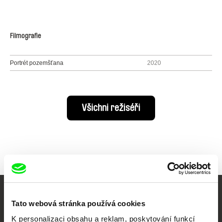
Filmografie
Portrét pozemšťana
2020
Všichni režiséři
Vaše online
Tato webová stránka používá cookies
dokumentární kino
K personalizaci obsahu a reklam, poskytování funkcí