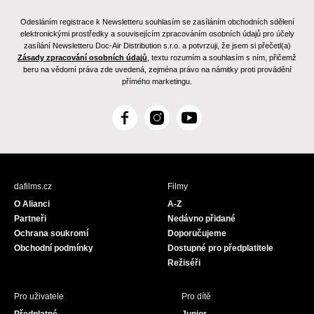
Odesláním registrace k Newsletteru souhlasím se zasíláním obchodních sdělení
elektronickými prostředky a souvisejícím zpracováním osobních údajů pro účely
zasílání Newsletteru Doc-Air Distribution s.r.o. a potvrzuji, že jsem si přečetl(a)
Zásady zpracování osobních údajů
, textu rozumím a souhlasím s ním, přičemž
beru na vědomí práva zde uvedená, zejména právo na námitky proti provádění
přímého marketingu.
F
I
Y
a
n
o
c
s
u
e
t
T
b
a
u
dafilms.cz
Filmy
o
g
b
O Alianci
A-Z
o
r
e
Partneři
Nedávno přidané
k
a
Ochrana soukromí
Doporučujeme
m
Obchodní podmínky
Dostupné pro předplatitele
Režiséři
Pro uživatele
Pro dítě