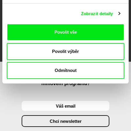
Zobrazit detaily
Povolit vše
FIDMarseille
MFDF Ji.hlava
Visions du Réel
Povolit výběr
Odmítnout
Chcete být pravidelně informováni o našem
filmovém programu?