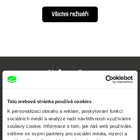
Všichni režiséři
Vaše online
dokumentární kino
Nové festivalové filmy
Tato webová stránka používá cookies
každý týden
K personalizaci obsahu a reklam, poskytování funkcí
sociálních médií a analýze naší návštěvnosti využíváme
soubory cookie. Informace o tom, jak náš web používáte,
Portál DAFilms.cz je výsledkem tvůrčí spolupráce 7 klíčových evropských
festivalů dokumentárního filmu sdružených do Doc Alliance. Naším cílem je
sdílíme se svými partnery pro sociální média, inzerci a
posouvat hranice dokumentárního filmu, propagovat jeho rozmanitost a