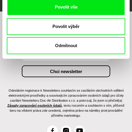
Povolit vše
Povolit výběr
Chcete být pravidelně informováni o našem
filmovém programu?
Odmítnout
Odesláním registrace k Newsletteru souhlasím se zasíláním obchodních sdělení
elektronickými prostředky a souvisejícím zpracováním osobních údajů pro účely
zasílání Newsletteru Doc-Air Distribution s.r.o. a potvrzuji, že jsem si přečetl(a)
Zásady zpracování osobních údajů
, textu rozumím a souhlasím s ním, přičemž
beru na vědomí práva zde uvedená, zejména právo na námitky proti provádění
přímého marketingu.