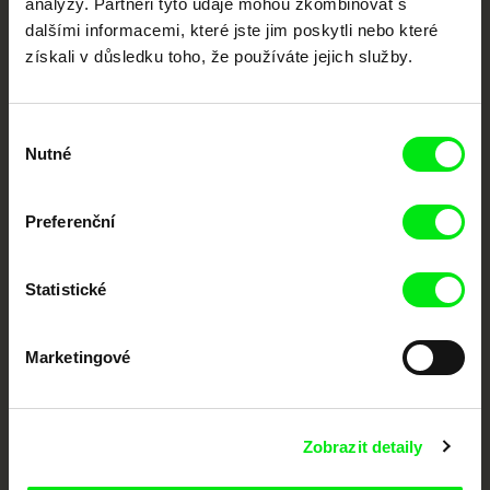
analýzy. Partneři tyto údaje mohou zkombinovat s
podporovat kvalitní autorské filmy.
dalšími informacemi, které jste jim poskytli nebo které
Členové Doc Alliance
získali v důsledku toho, že používáte jejich služby.
Výběr
Nutné
souhlasu
Preferenční
CPH:DOX
Doclisboa
Millennium Docs
DOK Leipzig
Against Gravity
Statistické
Marketingové
Zobrazit detaily
FIDMarseille
MFDF Ji.hlava
Visions du Réel