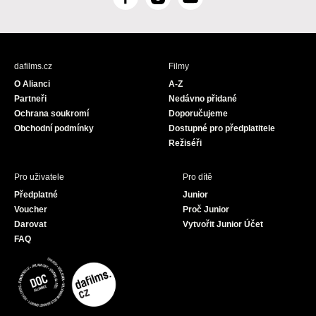
F
I
Y
a
n
o
c
s
u
e
t
T
b
a
u
dafilms.cz
Filmy
o
g
b
O Alianci
A-Z
o
r
e
Partneři
Nedávno přidané
k
a
Ochrana soukromí
Doporučujeme
m
Obchodní podmínky
Dostupné pro předplatitele
Režiséři
Pro uživatele
Pro dítě
Předplatné
Junior
Voucher
Proč Junior
Darovat
Vytvořit Junior Účet
FAQ