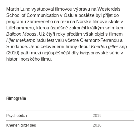
Martin Lund vystudoval filmovou výpravu na Westerdals
School of Communication v Oslu a posléze byl přijat do
programu zaměřeného na režii na Norské filmové škole v
Lillehammeru, kterou úspěšně zakončil krátkým snímkem
Balloon Moods
. Už čtyři roky předtím však objel s filmem
Hjemmekamp
řadu festivalů včetně Clermont-Ferrandu a
Sundance. Jeho celovečerní hraný debut
Knerten gifter seg
(2010) patří mezi nejúspěšnější díly twigsonovské série v
historii norského filmu.
Filmografie
Psychobitch
2019
Knerten gifter seg
2010