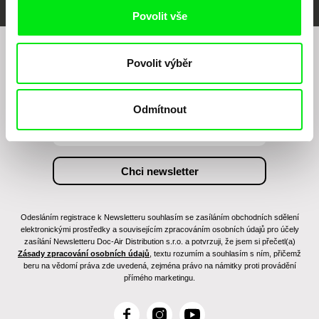
Povolit vše
Chcete být pravidelně informováni o našem
Povolit výběr
filmovém programu?
Odmítnout
Odesláním registrace k Newsletteru souhlasím se zasíláním obchodních sdělení
elektronickými prostředky a souvisejícím zpracováním osobních údajů pro účely
zasílání Newsletteru Doc-Air Distribution s.r.o. a potvrzuji, že jsem si přečetl(a)
Zásady zpracování osobních údajů
, textu rozumím a souhlasím s ním, přičemž
beru na vědomí práva zde uvedená, zejména právo na námitky proti provádění
přímého marketingu.