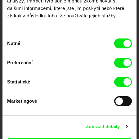
analýzy. Partneři tyto údaje mohou zkombinovat s
podporovat kvalitní autorské filmy.
dalšími informacemi, které jste jim poskytli nebo které
Členové Doc Alliance
získali v důsledku toho, že používáte jejich služby.
Výběr
Nutné
souhlasu
Preferenční
CPH:DOX
Doclisboa
Millennium Docs
DOK Leipzig
Against Gravity
Statistické
Marketingové
Zobrazit detaily
FIDMarseille
MFDF Ji.hlava
Visions du Réel