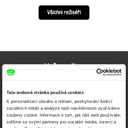
Všichni režiséři
Vaše online
dokumentární kino
Nové festivalové filmy
Tato webová stránka používá cookies
každý týden
K personalizaci obsahu a reklam, poskytování funkcí
sociálních médií a analýze naší návštěvnosti využíváme
soubory cookie. Informace o tom, jak náš web používáte,
Portál DAFilms.cz je výsledkem tvůrčí spolupráce 7 klíčových evropských
festivalů dokumentárního filmu sdružených do Doc Alliance. Naším cílem je
sdílíme se svými partnery pro sociální média, inzerci a
posouvat hranice dokumentárního filmu, propagovat jeho rozmanitost a