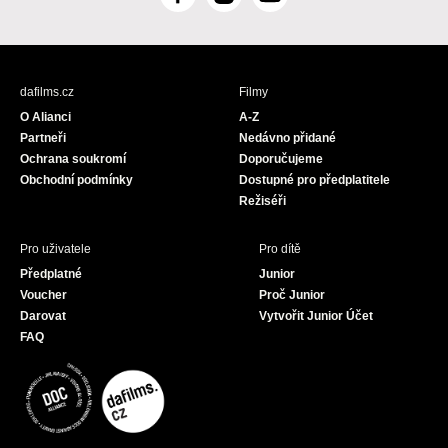
F
I
Y
a
n
o
c
s
u
e
t
T
b
a
u
dafilms.cz
Filmy
o
g
b
O Alianci
A-Z
o
r
e
Partneři
Nedávno přidané
k
a
Ochrana soukromí
Doporučujeme
m
Obchodní podmínky
Dostupné pro předplatitele
Režiséři
Pro uživatele
Pro dítě
Předplatné
Junior
Voucher
Proč Junior
Darovat
Vytvořit Junior Účet
FAQ