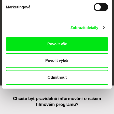
Marketingové
CPH:DOX
Doclisboa
Millennium Docs
DOK Leipzig
Against Gravity
Zobrazit detaily
Povolit vše
Povolit výběr
FIDMarseille
MFDF Ji.hlava
Visions du Réel
Odmítnout
Chcete být pravidelně informováni o našem
filmovém programu?