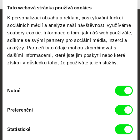
Tato webová stránka používá cookies
K personalizaci obsahu a reklam, poskytování funkcí
Vaše online
sociálních médií a analýze naší návštěvnosti využíváme
soubory cookie. Informace o tom, jak náš web používáte,
dokumentární kino
sdílíme se svými partnery pro sociální média, inzerci a
analýzy. Partneři tyto údaje mohou zkombinovat s
Nové festivalové filmy
dalšími informacemi, které jste jim poskytli nebo které
každý týden
získali v důsledku toho, že používáte jejich služby.
Portál DAFilms.cz je výsledkem tvůrčí spolupráce 7 klíčových evropských
Výběr
festivalů dokumentárního filmu sdružených do Doc Alliance. Naším cílem je
posouvat hranice dokumentárního filmu, propagovat jeho rozmanitost a
Nutné
souhlasu
podporovat kvalitní autorské filmy.
Členové Doc Alliance
Preferenční
Statistické