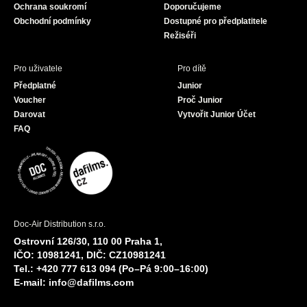
Ochrana soukromí
Doporučujeme
m
Obchodní podmínky
Dostupné pro předplatitele
Režiséři
Pro uživatele
Pro dítě
Předplatné
Junior
Voucher
Proč Junior
Darovat
Vytvořit Junior Účet
FAQ
Doc-Air Distribution s.r.o.
Ostrovní 126/30, 110 00 Praha 1,
IČO: 10981241, DIČ: CZ10981241
Tel.: +420 777 613 094 (Po–Pá 9:00–16:00)
E-mail:
info@dafilms.com