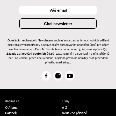
Odesláním registrace k Newsletteru souhlasím se zasíláním obchodních sdělení
elektronickými prostředky a souvisejícím zpracováním osobních údajů pro účely
zasílání Newsletteru Doc-Air Distribution s.r.o. a potvrzuji, že jsem si přečetl(a)
Zásady zpracování osobních údajů
, textu rozumím a souhlasím s ním, přičemž
beru na vědomí práva zde uvedená, zejména právo na námitky proti provádění
přímého marketingu.
F
I
Y
a
n
o
c
s
u
e
t
T
b
a
u
dafilms.cz
Filmy
o
g
b
O Alianci
A-Z
o
r
e
Partneři
Nedávno přidané
k
a