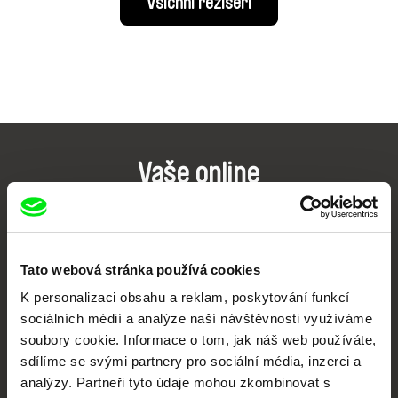
Všichni režiséři
Vaše online
dokumentární kino
Nové festivalové filmy
každý týden
Tato webová stránka používá cookies
K personalizaci obsahu a reklam, poskytování funkcí
sociálních médií a analýze naší návštěvnosti využíváme
Portál DAFilms.cz je výsledkem tvůrčí spolupráce 7 klíčových evropských
festivalů dokumentárního filmu sdružených do Doc Alliance. Naším cílem je
soubory cookie. Informace o tom, jak náš web používáte,
posouvat hranice dokumentárního filmu, propagovat jeho rozmanitost a
sdílíme se svými partnery pro sociální média, inzerci a
podporovat kvalitní autorské filmy.
analýzy. Partneři tyto údaje mohou zkombinovat s
Členové Doc Alliance