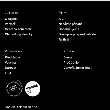
c
s
u
e
t
T
b
a
u
dafilms.cz
Filmy
o
g
b
O Alianci
A-Z
o
r
e
Partneři
Nedávno přidané
k
a
Ochrana soukromí
Doporučujeme
m
Obchodní podmínky
Dostupné pro předplatitele
Režiséři
Pro uživatele
Pro dítě
Předplatné
Junior
Voucher
Proč Junior
Darovat
Vytvořit Junior Účet
FAQ
Doc-Air Distribution s.r.o.