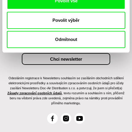
Povolit vše
Chcete být pravidelně informováni o našem
Povolit výběr
filmovém programu?
Odmítnout
Odesláním registrace k Newsletteru souhlasím se zasíláním obchodních sdělení
elektronickými prostředky a souvisejícím zpracováním osobních údajů pro účely
zasílání Newsletteru Doc-Air Distribution s.r.o. a potvrzuji, že jsem si přečetl(a)
Zásady zpracování osobních údajů
, textu rozumím a souhlasím s ním, přičemž
beru na vědomí práva zde uvedená, zejména právo na námitky proti provádění
přímého marketingu.
F
I
Y
a
n
o