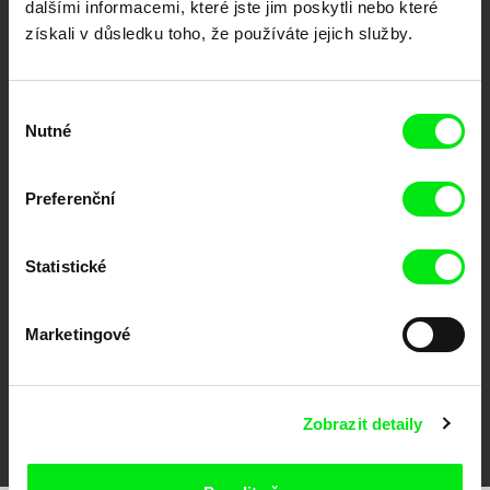
dalšími informacemi, které jste jim poskytli nebo které
získali v důsledku toho, že používáte jejich služby.
Výběr
Nutné
souhlasu
Preferenční
CPH:DOX
Doclisboa
Millennium Docs
DOK Leipzig
Against Gravity
Statistické
Marketingové
FIDMarseille
MFDF Ji.hlava
Visions du Réel
Zobrazit detaily