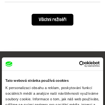
Všichni režiséři
Vaše online
dokumentární kino
Tato webová stránka používá cookies
Nové festivalové filmy
K personalizaci obsahu a reklam, poskytování funkcí
každý týden
sociálních médií a analýze naší návštěvnosti využíváme
soubory cookie. Informace o tom, jak náš web používáte,
sdílíme se svými partnery pro sociální média, inzerci a
Portál DAFilms.cz je výsledkem tvůrčí spolupráce 7 klíčových evropských