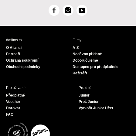
F
I
Y
a
n
o
c
s
u
e
t
T
b
a
u
dafilms.cz
Filmy
o
g
b
O Alianci
A-Z
o
r
e
Partneři
Nedávno přidané
k
a
Ochrana soukromí
Doporučujeme
m
Obchodní podmínky
Dostupné pro předplatitele
Režiséři
Pro uživatele
Pro dítě
Předplatné
Junior
Voucher
Proč Junior
Darovat
Vytvořit Junior Účet
FAQ