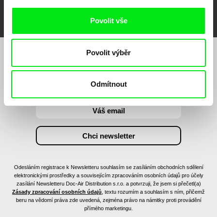
FIDMarseille
MFDF Ji.hlava
Visions du Réel
Povolit vše
Povolit výběr
Chcete být pravidelně informováni o našem
filmovém programu?
Odmítnout
Odesláním registrace k Newsletteru souhlasím se zasíláním obchodních sdělení
elektronickými prostředky a souvisejícím zpracováním osobních údajů pro účely
zasílání Newsletteru Doc-Air Distribution s.r.o. a potvrzuji, že jsem si přečetl(a)
Zásady zpracování osobních údajů
, textu rozumím a souhlasím s ním, přičemž
beru na vědomí práva zde uvedená, zejména právo na námitky proti provádění
přímého marketingu.