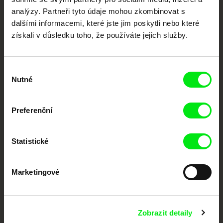
festivalů dokumentárního filmu sdružených do Doc Alliance. Naším cílem je
analýzy. Partneři tyto údaje mohou zkombinovat s
posouvat hranice dokumentárního filmu, propagovat jeho rozmanitost a
podporovat kvalitní autorské filmy.
dalšími informacemi, které jste jim poskytli nebo které
Členové Doc Alliance
získali v důsledku toho, že používáte jejich služby.
Výběr
Nutné
souhlasu
Preferenční
CPH:DOX
Doclisboa
Millennium Docs
DOK Leipzig
Against Gravity
Statistické
Marketingové
Zobrazit detaily