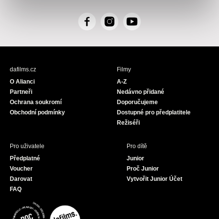
F
I
Y
a
n
o
c
s
u
e
t
T
b
a
u
dafilms.cz
Filmy
o
g
b
O Alianci
A-Z
o
r
e
Partneři
Nedávno přidané
k
a
Ochrana soukromí
Doporučujeme
m
Obchodní podmínky
Dostupné pro předplatitele
Režiséři
Pro uživatele
Pro dítě
Předplatné
Junior
Voucher
Proč Junior
Darovat
Vytvořit Junior Účet
FAQ