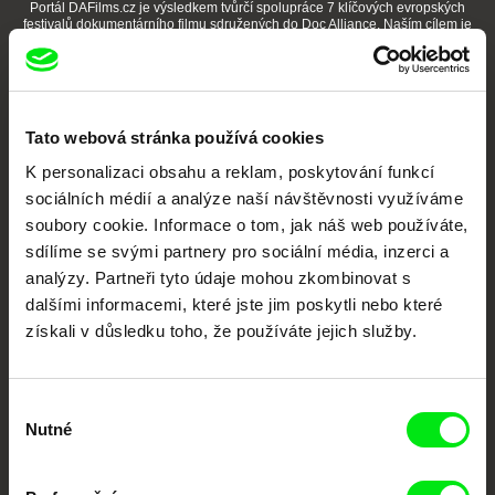
Portál DAFilms.cz je výsledkem tvůrčí spolupráce 7 klíčových evropských
festivalů dokumentárního filmu sdružených do Doc Alliance. Naším cílem je
posouvat hranice dokumentárního filmu, propagovat jeho rozmanitost a
podporovat kvalitní autorské filmy.
Členové Doc Alliance
Tato webová stránka používá cookies
K personalizaci obsahu a reklam, poskytování funkcí
sociálních médií a analýze naší návštěvnosti využíváme
soubory cookie. Informace o tom, jak náš web používáte,
sdílíme se svými partnery pro sociální média, inzerci a
analýzy. Partneři tyto údaje mohou zkombinovat s
CPH:DOX
Doclisboa
Millennium Docs
DOK Leipzig
dalšími informacemi, které jste jim poskytli nebo které
Against Gravity
získali v důsledku toho, že používáte jejich služby.
Výběr
Nutné
souhlasu