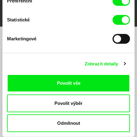
Preferenční
FIDMarseille
MFDF Ji.hlava
Visions du Réel
Statistické
Marketingové
Chcete být pravidelně informováni o našem
filmovém programu?
Zobrazit detaily
Povolit vše
Povolit výběr
Odesláním registrace k Newsletteru souhlasím se zasíláním obchodních sdělení
elektronickými prostředky a souvisejícím zpracováním osobních údajů pro účely
zasílání Newsletteru Doc-Air Distribution s.r.o. a potvrzuji, že jsem si přečetl(a)
Odmítnout
Zásady zpracování osobních údajů
, textu rozumím a souhlasím s ním, přičemž
beru na vědomí práva zde uvedená, zejména právo na námitky proti provádění
přímého marketingu.