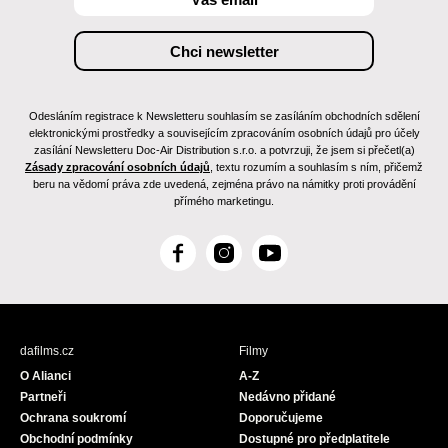
Odesláním registrace k Newsletteru souhlasím se zasíláním obchodních sdělení
elektronickými prostředky a souvisejícím zpracováním osobních údajů pro účely
zasílání Newsletteru Doc-Air Distribution s.r.o. a potvrzuji, že jsem si přečetl(a)
Zásady zpracování osobních údajů
, textu rozumím a souhlasím s ním, přičemž
beru na vědomí práva zde uvedená, zejména právo na námitky proti provádění
přímého marketingu.
F
I
Y
a
n
o
c
s
u
e
t
T
b
a
u
dafilms.cz
Filmy
o
g
b
O Alianci
A-Z
o
r
e
Partneři
Nedávno přidané
k
a
Ochrana soukromí
Doporučujeme
m
Obchodní podmínky
Dostupné pro předplatitele