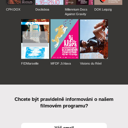
CPH:DOX
Doclisboa
Millennium Docs
DOK Leipzig
Against Gravity
FIDMarseille
MFDF Ji.hlava
Visions du Réel
Chcete být pravidelně informováni o našem
filmovém programu?