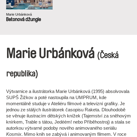
Marie Urbánková
Betonová džungle
Marie Urbánková
(Česká
republika)
Výtvarnice a ilustrátorka Marie Urbánková (1995) absolvovala
SUPŠ Žižkov a poté nastoupila na UMPRUM, kde
momentálně studuje v Ateliéru filmové a televizní grafiky. Je
jednou ze stálých ilustrátorek časopisu Raketa. Dlouhodobě
se věnuje ilustracím dětských knížek (Tajemství za sněhovým
knírkem, Trable s tátou, Jedéém! nebo Příběhostroj) a stala se
autorkou výtvarné podoby nového animovaného seriálu
Kosmix
. Mimo knih se zabývá i animovaným filmem. V roce