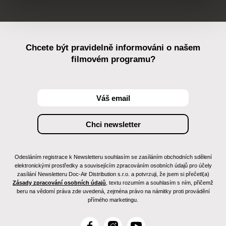
Chcete být pravidelně informováni o našem
filmovém programu?
Odesláním registrace k Newsletteru souhlasím se zasíláním obchodních sdělení
elektronickými prostředky a souvisejícím zpracováním osobních údajů pro účely
zasílání Newsletteru Doc-Air Distribution s.r.o. a potvrzuji, že jsem si přečetl(a)
Zásady zpracování osobních údajů
, textu rozumím a souhlasím s ním, přičemž
beru na vědomí práva zde uvedená, zejména právo na námitky proti provádění
přímého marketingu.