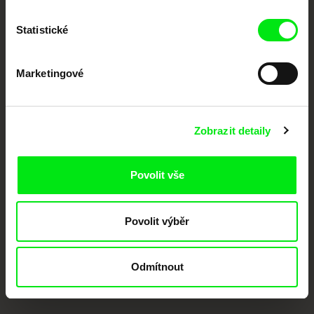
podporovat kvalitní autorské filmy.
Členové Doc Alliance
Statistické
Marketingové
Zobrazit detaily
CPH:DOX
Doclisboa
Millennium Docs
DOK Leipzig
Against Gravity
Povolit vše
Povolit výběr
Odmítnout
FIDMarseille
MFDF Ji.hlava
Visions du Réel