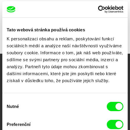
Všichni režiséři
Tato webová stránka používá cookies
K personalizaci obsahu a reklam, poskytování funkcí
sociálních médií a analýze naší návštěvnosti využíváme
soubory cookie. Informace o tom, jak náš web používáte,
sdílíme se svými partnery pro sociální média, inzerci a
analýzy. Partneři tyto údaje mohou zkombinovat s
Vaše online
dalšími informacemi, které jste jim poskytli nebo které
dokumentární kino
získali v důsledku toho, že používáte jejich služby.
Nové festivalové filmy
každý týden
Výběr
Nutné
souhlasu
Portál DAFilms.cz je výsledkem tvůrčí spolupráce 7 klíčových evropských
festivalů dokumentárního filmu sdružených do Doc Alliance. Naším cílem je
Preferenční
posouvat hranice dokumentárního filmu, propagovat jeho rozmanitost a