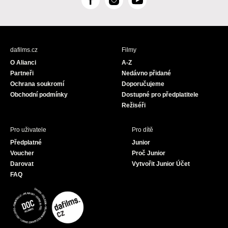
F
I
Y
a
n
o
c
s
u
e
t
T
b
a
u
dafilms.cz
Filmy
o
g
b
O Alianci
A-Z
o
r
e
Partneři
Nedávno přidané
k
a
Ochrana soukromí
Doporučujeme
m
Obchodní podmínky
Dostupné pro předplatitele
Režiséři
Pro uživatele
Pro dítě
Předplatné
Junior
Voucher
Proč Junior
Darovat
Vytvořit Junior Účet
FAQ