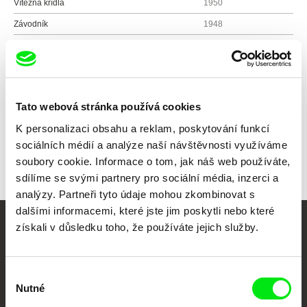
Vítězná křídla
1950
Závodník
1948
Atom na rozcestí
1947
Tato webová stránka používá cookies
Všichni režiséři
K personalizaci obsahu a reklam, poskytování funkcí
sociálních médií a analýze naší návštěvnosti využíváme
soubory cookie. Informace o tom, jak náš web používáte,
sdílíme se svými partnery pro sociální média, inzerci a
analýzy. Partneři tyto údaje mohou zkombinovat s
dalšími informacemi, které jste jim poskytli nebo které
získali v důsledku toho, že používáte jejich služby.
Vaše online
dokumentární kino
Výběr
Nutné
souhlasu
Nové festivalové filmy