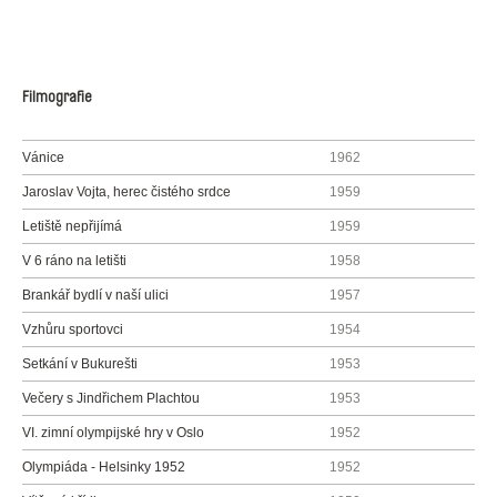
Filmografie
Vánice
1962
Jaroslav Vojta, herec čistého srdce
1959
Letiště nepřijímá
1959
V 6 ráno na letišti
1958
Brankář bydlí v naší ulici
1957
Vzhůru sportovci
1954
Setkání v Bukurešti
1953
Večery s Jindřichem Plachtou
1953
VI. zimní olympijské hry v Oslo
1952
Olympiáda - Helsinky 1952
1952