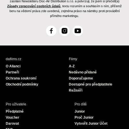
zasílání Newsletteru Doc-Air Distribution s.r.o. a potvrzuji, že jsem si přečetl(a)
Zásady zpracování osobních údajů
, textu rozumím a souhlasím s ním, přičemž
beru na vědomí práva zde uvedená, zejména právo na námitky proti provádění
přímého marketingu.
F
I
Y
a
n
o
c
s
u
e
t
T
b
a
u
dafilms.cz
Filmy
o
g
b
O Alianci
A-Z
o
r
e
Partneři
Nedávno přidané
k
a
Ochrana soukromí
Doporučujeme
m
Obchodní podmínky
Dostupné pro předplatitele
Režiséři
Pro uživatele
Pro dítě
Předplatné
Junior
Voucher
Proč Junior
Darovat
Vytvořit Junior Účet