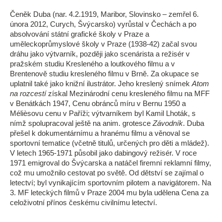
Čeněk Duba (nar. 4.2.1919, Maribor, Slovinsko – zemřel 6.
února 2012, Curych, Švýcarsko) vyrůstal v Čechách a po
absolvování státní grafické školy v Praze a
uměleckoprůmyslové školy v Praze (1938-42) začal svou
dráhu jako výtvarník, později jako scenárista a režisér v
pražském studiu Kresleného a loutkového filmu a v
Brentenově studiu kresleného filmu v Brně. Za okupace se
uplatnil také jako knižní ilustrátor. Jeho kreslený snímek
Atom
na rozcestí
získal Mezinárodní cenu kresleného filmu na MFF
v Benátkách 1947, Cenu obránců míru v Bernu 1950 a
Mélièsovu cenu v Paříži; výtvarníkem byl Kamil Lhoták, s
nímž spolupracoval ještě na anim. grotesce
Závodník
. Duba
přešel k dokumentárnímu a hranému filmu a věnoval se
sportovní tematice (včetně titulů, určených pro děti a mládež).
V letech 1965-1971 působil jako dabingový režisér. V roce
1971 emigroval do Švýcarska a natáčel firemní reklamní filmy,
což mu umožnilo cestovat po světě. Od dětství se zajímal o
letectví; byl vynikajícím sportovním pilotem a navigátorem. Na
3. MF leteckých filmů v Praze 2004 mu byla udělena Cena za
celoživotní přínos českému civilnímu letectví.