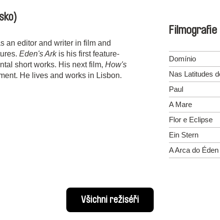
sko)
Filmografie
 an editor and writer in film and
tures.
Eden's Ark
is his first feature-
Domínio
ntal short works. His next film,
How's
Nas Latitudes d
pment. He lives and works in Lisbon.
Paul
A Mare
Flor e Eclipse
Ein Stern
A Arca do Éden
Všichni režiséři