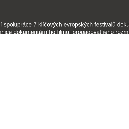
čí spolupráce 7 klíčových evropských festivalů do
anice dokumentárního filmu, propagovat jeho rozma
filmy.
Členové Doc Alliance