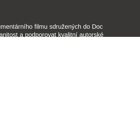
kumentárního filmu sdružených do Doc
nitost a podporovat kvalitní autorské