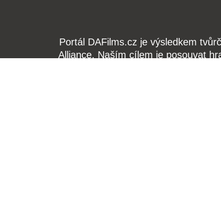
Portál DAFilms.cz je výsledkem tvůr
Alliance. Naším cílem je posouvat hr