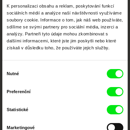
Vaše online
K personalizaci obsahu a reklam, poskytování funkcí
dokumentární kino
sociálních médií a analýze naší návštěvnosti využíváme
soubory cookie. Informace o tom, jak náš web používáte,
sdílíme se svými partnery pro sociální média, inzerci a
Nové festivalové filmy
analýzy. Partneři tyto údaje mohou zkombinovat s
každý týden
dalšími informacemi, které jste jim poskytli nebo které
získali v důsledku toho, že používáte jejich služby.
Portál DAFilms.cz je výsledkem tvůrčí spolupráce 7 klíčových evropských
festivalů dokumentárního filmu sdružených do Doc Alliance. Naším cílem je
posouvat hranice dokumentárního filmu, propagovat jeho rozmanitost a
podporovat kvalitní autorské filmy.
Výběr
Nutné
Členové Doc Alliance
souhlasu
Preferenční
Statistické
Marketingové