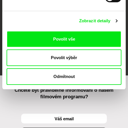
CPH:DOX
Doclisboa
Millennium Docs
DOK Leipzig
Against Gravity
Zobrazit detaily
Povolit vše
FIDMarseille
MFDF Ji.hlava
Visions du Réel
Povolit výběr
Odmítnout
Chcete být pravidelně informováni o našem
filmovém programu?