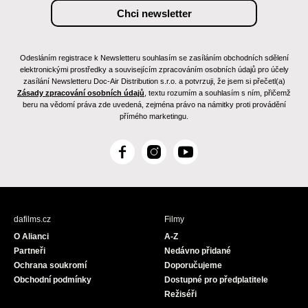
Odesláním registrace k Newsletteru souhlasím se zasíláním obchodních sdělení
elektronickými prostředky a souvisejícím zpracováním osobních údajů pro účely
zasílání Newsletteru Doc-Air Distribution s.r.o. a potvrzuji, že jsem si přečetl(a)
Zásady zpracování osobních údajů
, textu rozumím a souhlasím s ním, přičemž
beru na vědomí práva zde uvedená, zejména právo na námitky proti provádění
přímého marketingu.
F
I
Y
a
n
o
c
s
u
e
t
T
b
a
u
dafilms.cz
Filmy
o
g
b
O Alianci
A-Z
o
r
e
Partneři
Nedávno přidané
k
a
Ochrana soukromí
Doporučujeme
m
Obchodní podmínky
Dostupné pro předplatitele
Režiséři