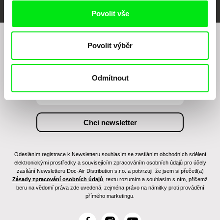
Povolit vše
Povolit výběr
Chcete být pravidelně informováni o našem
filmovém programu?
Odmítnout
Odesláním registrace k Newsletteru souhlasím se zasíláním obchodních sdělení
elektronickými prostředky a souvisejícím zpracováním osobních údajů pro účely
zasílání Newsletteru Doc-Air Distribution s.r.o. a potvrzuji, že jsem si přečetl(a)
Zásady zpracování osobních údajů
, textu rozumím a souhlasím s ním, přičemž
beru na vědomí práva zde uvedená, zejména právo na námitky proti provádění
přímého marketingu.