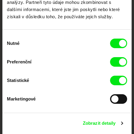
analýzy. Partneři tyto údaje mohou zkombinovat s
podporovat kvalitní autorské filmy.
dalšími informacemi, které jste jim poskytli nebo které
Členové Doc Alliance
získali v důsledku toho, že používáte jejich služby.
Výběr
Nutné
souhlasu
Preferenční
CPH:DOX
Doclisboa
Millennium Docs
DOK Leipzig
Against Gravity
Statistické
Marketingové
Zobrazit detaily
FIDMarseille
MFDF Ji.hlava
Visions du Réel