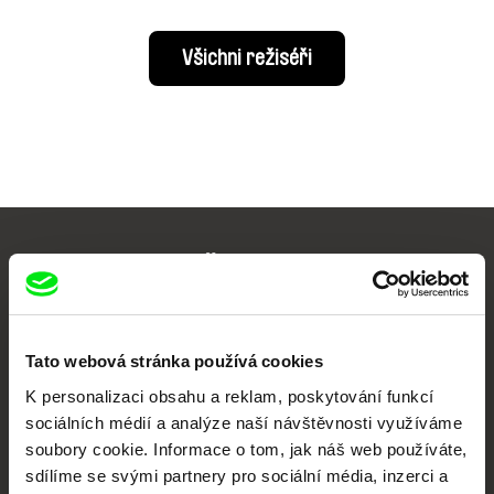
Všichni režiséři
Vaše online
dokumentární kino
Nové festivalové filmy
Tato webová stránka používá cookies
každý týden
K personalizaci obsahu a reklam, poskytování funkcí
sociálních médií a analýze naší návštěvnosti využíváme
soubory cookie. Informace o tom, jak náš web používáte,
Portál DAFilms.cz je výsledkem tvůrčí spolupráce 7 klíčových evropských
festivalů dokumentárního filmu sdružených do Doc Alliance. Naším cílem je
sdílíme se svými partnery pro sociální média, inzerci a
posouvat hranice dokumentárního filmu, propagovat jeho rozmanitost a