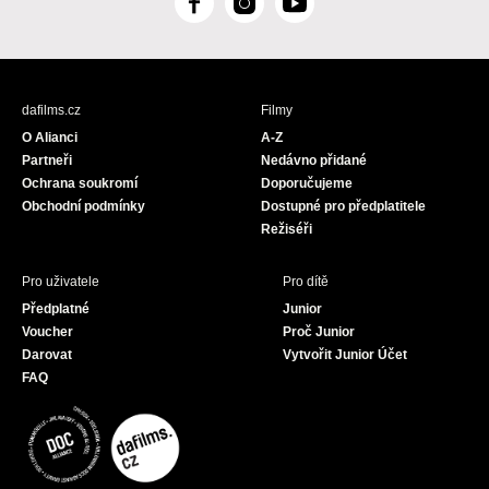
F
I
Y
a
n
o
c
s
u
e
t
T
b
a
u
dafilms.cz
Filmy
o
g
b
O Alianci
A-Z
o
r
e
Partneři
Nedávno přidané
k
a
Ochrana soukromí
Doporučujeme
m
Obchodní podmínky
Dostupné pro předplatitele
Režiséři
Pro uživatele
Pro dítě
Předplatné
Junior
Voucher
Proč Junior
Darovat
Vytvořit Junior Účet
FAQ