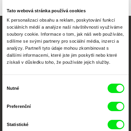
Tato webová stránka používá cookies
K personalizaci obsahu a reklam, poskytování funkcí
sociálních médií a analýze naší návštěvnosti využíváme
Vaše online
soubory cookie. Informace o tom, jak náš web používáte,
dokumentární kino
sdílíme se svými partnery pro sociální média, inzerci a
analýzy. Partneři tyto údaje mohou zkombinovat s
dalšími informacemi, které jste jim poskytli nebo které
Nové festivalové filmy
získali v důsledku toho, že používáte jejich služby.
každý týden
Výběr
Portál DAFilms.cz je výsledkem tvůrčí spolupráce 7 klíčových evropských
festivalů dokumentárního filmu sdružených do Doc Alliance. Naším cílem je
Nutné
souhlasu
posouvat hranice dokumentárního filmu, propagovat jeho rozmanitost a
podporovat kvalitní autorské filmy.
Členové Doc Alliance
Preferenční
Statistické