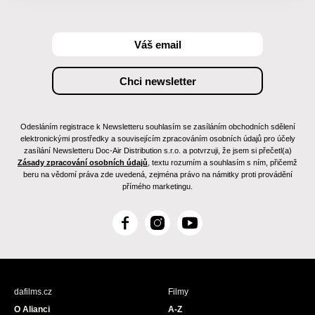
Odesláním registrace k Newsletteru souhlasím se zasíláním obchodních sdělení
elektronickými prostředky a souvisejícím zpracováním osobních údajů pro účely
zasílání Newsletteru Doc-Air Distribution s.r.o. a potvrzuji, že jsem si přečetl(a)
Zásady zpracování osobních údajů
, textu rozumím a souhlasím s ním, přičemž
beru na vědomí práva zde uvedená, zejména právo na námitky proti provádění
přímého marketingu.
F
I
Y
a
n
o
c
s
u
e
t
T
b
a
u
dafilms.cz
Filmy
o
g
b
O Alianci
A-Z
o
r
e