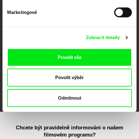
Marketingové
CPH:DOX
Doclisboa
Millennium Docs
DOK Leipzig
Against Gravity
Zobrazit detaily
Povolit vše
Povolit výběr
FIDMarseille
MFDF Ji.hlava
Visions du Réel
Odmítnout
Chcete být pravidelně informováni o našem
filmovém programu?