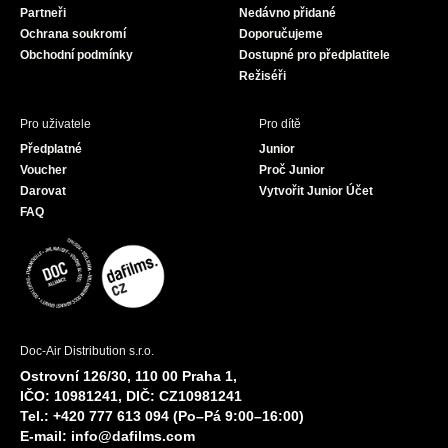
Partneři
Nedávno přidané
k
a
Ochrana soukromí
Doporučujeme
m
Obchodní podmínky
Dostupné pro předplatitele
Režiséři
Pro uživatele
Pro dítě
Předplatné
Junior
Voucher
Proč Junior
Darovat
Vytvořit Junior Účet
FAQ
Doc-Air Distribution s.r.o.
Ostrovní 126/30, 110 00 Praha 1,
IČO: 10981241, DIČ: CZ10981241
Tel.: +420 777 613 094 (Po–Pá 9:00–16:00)
E-mail:
info@dafilms.com