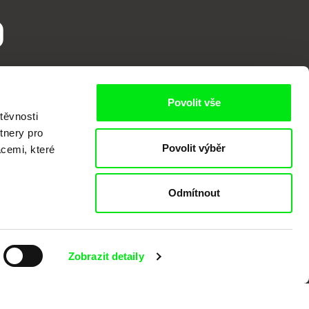
o
Povolit vše
těvnosti
tnery pro
Povolit výběr
acemi, které
kumentárního filmu sdružených do Doc
Odmítnout
nitost a podporovat kvalitní autorské
Zobrazit detaily