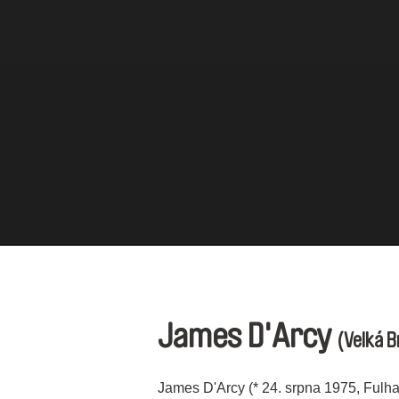
James D'Arcy
(Velká B
James D'Arcy (* 24. srpna 1975, Fulh