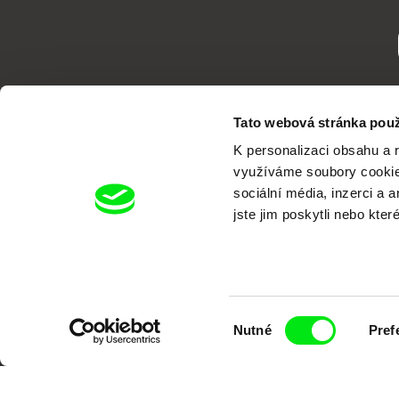
Tato webová stránka použ
K personalizaci obsahu a 
využíváme soubory cookie.
sociální média, inzerci a 
jste jim poskytli nebo kter
Portál DAFilms.cz je výsledkem tvůr
Alliance. Naším cílem je posouvat hr
Výběr
Nutné
Pref
souhlasu