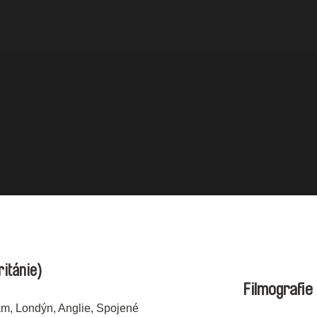
ritánie)
Filmografie
am, Londýn, Anglie, Spojené