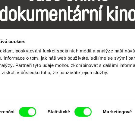
dokumentární kin
Nové festivalové filmy
ívá cookies
každý týden
reklam, poskytování funkcí sociálních médií a analýze naší návš
 Informace o tom, jak náš web používáte, sdílíme se svými par
analýzy. Partneři tyto údaje mohou zkombinovat s dalšími inform
é získali v důsledku toho, že používáte jejich služby.
čí spolupráce 7 klíčových evropských festivalů do
anice dokumentárního filmu, propagovat jeho rozma
filmy.
Členové Doc Alliance
erenční
Statistické
Marketingové