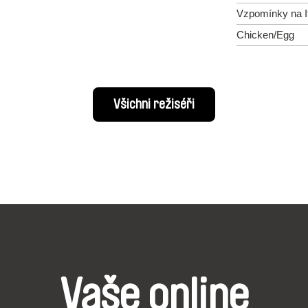
Vzpomínky na It
Chicken/Egg
Všichni režiséři
Vaše online