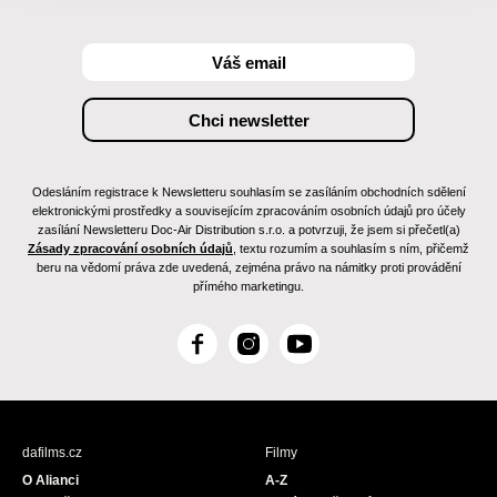
Odesláním registrace k Newsletteru souhlasím se zasíláním obchodních sdělení
elektronickými prostředky a souvisejícím zpracováním osobních údajů pro účely
zasílání Newsletteru Doc-Air Distribution s.r.o. a potvrzuji, že jsem si přečetl(a)
Zásady zpracování osobních údajů
, textu rozumím a souhlasím s ním, přičemž
beru na vědomí práva zde uvedená, zejména právo na námitky proti provádění
přímého marketingu.
F
I
Y
a
n
o
c
s
u
e
t
T
b
a
u
dafilms.cz
Filmy
o
g
b
O Alianci
A-Z
o
r
e