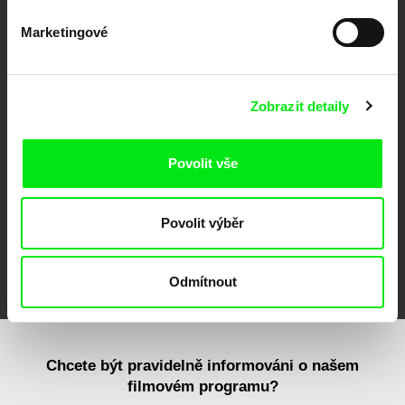
Marketingové
CPH:DOX
Doclisboa
Millennium Docs
DOK Leipzig
Against Gravity
Zobrazit detaily
Povolit vše
Povolit výběr
FIDMarseille
MFDF Ji.hlava
Visions du Réel
Odmítnout
Chcete být pravidelně informováni o našem
filmovém programu?