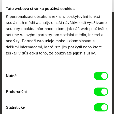
Tato webová stránka používá cookies
K personalizaci obsahu a reklam, poskytování funkcí
sociálních médií a analýze naší návštěvnosti využíváme
Vaše online
soubory cookie. Informace o tom, jak náš web používáte,
dokumentární kino
sdílíme se svými partnery pro sociální média, inzerci a
analýzy. Partneři tyto údaje mohou zkombinovat s
Nové festivalové filmy
dalšími informacemi, které jste jim poskytli nebo které
každý týden
získali v důsledku toho, že používáte jejich služby.
Portál DAFilms.cz je výsledkem tvůrčí spolupráce 7 klíčových evropských
Výběr
festivalů dokumentárního filmu sdružených do Doc Alliance. Naším cílem je
Nutné
souhlasu
posouvat hranice dokumentárního filmu, propagovat jeho rozmanitost a
podporovat kvalitní autorské filmy.
Členové Doc Alliance
Preferenční
Statistické