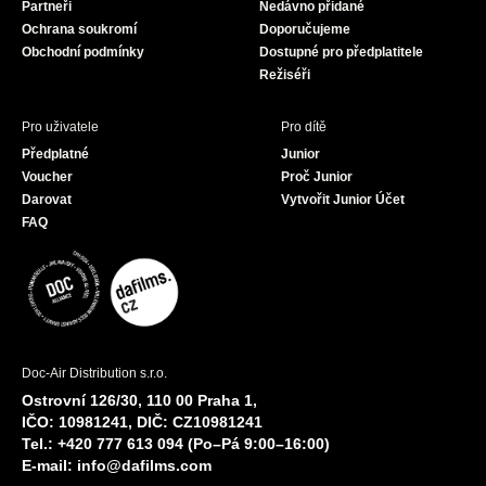
Partneři
Nedávno přidané
k
a
Ochrana soukromí
Doporučujeme
m
Obchodní podmínky
Dostupné pro předplatitele
Režiséři
Pro uživatele
Pro dítě
Předplatné
Junior
Voucher
Proč Junior
Darovat
Vytvořit Junior Účet
FAQ
Doc-Air Distribution s.r.o.
Ostrovní 126/30, 110 00 Praha 1,
IČO: 10981241, DIČ: CZ10981241
Tel.: +420 777 613 094 (Po–Pá 9:00–16:00)
E-mail:
info@dafilms.com