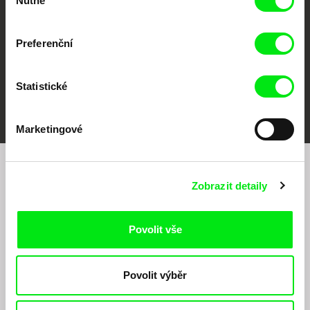
Nutné
souhlasu
Preferenční
Statistické
FIDMarseille
MFDF Ji.hlava
Visions du Réel
Marketingové
Chcete být pravidelně informováni o našem
Zobrazit detaily
filmovém programu?
Povolit vše
Povolit výběr