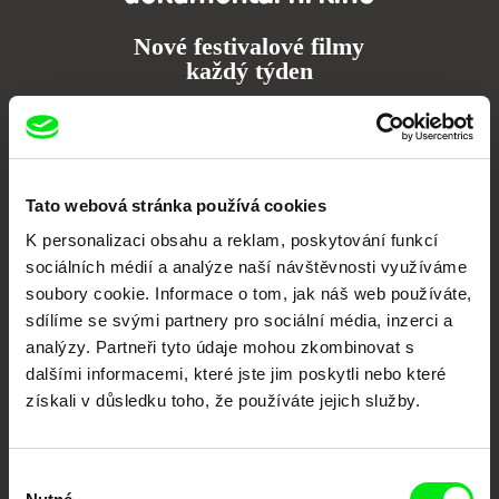
Nové festivalové filmy
každý týden
Portál DAFilms.cz je výsledkem tvůrčí spolupráce 7 klíčových evropských
festivalů dokumentárního filmu sdružených do Doc Alliance. Naším cílem je
posouvat hranice dokumentárního filmu, propagovat jeho rozmanitost a
podporovat kvalitní autorské filmy.
Tato webová stránka používá cookies
Členové Doc Alliance
K personalizaci obsahu a reklam, poskytování funkcí
sociálních médií a analýze naší návštěvnosti využíváme
soubory cookie. Informace o tom, jak náš web používáte,
sdílíme se svými partnery pro sociální média, inzerci a
analýzy. Partneři tyto údaje mohou zkombinovat s
dalšími informacemi, které jste jim poskytli nebo které
získali v důsledku toho, že používáte jejich služby.
CPH:DOX
Doclisboa
Millennium Docs
DOK Leipzig
Against Gravity
Výběr