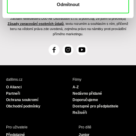
Odmítnout
Odesláním registrace k Newsletteru souhlasím se zasíláním obchodních sdělení
elektronickými prostředky a souvisejícím zpracováním osobních údajů pro účely
zasílání Newsletteru Doc-Air Distribution s.r.o. a potvrzuji, že jsem si přečetl(a)
Zásady zpracování osobních údajů
, textu rozumím a souhlasím s ním, přičemž
beru na vědomí práva zde uvedená, zejména právo na námitky proti provádění
přímého marketingu.
F
I
Y
a
n
o
c
s
u
e
t
T
b
a
u
dafilms.cz
Filmy
o
g
b
O Alianci
A-Z
o
r
e
Partneři
Nedávno přidané
k
a
Ochrana soukromí
Doporučujeme
m
Obchodní podmínky
Dostupné pro předplatitele
Režiséři
Pro uživatele
Pro dítě
Předplatné
Junior