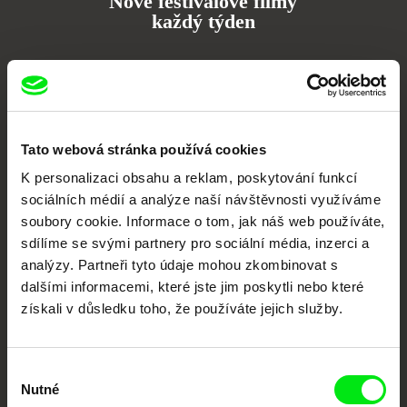
Nové festivalové filmy
každý týden
Portál DAFilms.cz je výsledkem tvůrčí spolupráce 7 klíčových evropských
festivalů dokumentárního filmu sdružených do Doc Alliance. Naším cílem je
posouvat hranice dokumentárního filmu, propagovat jeho rozmanitost a
podporovat kvalitní autorské filmy.
Členové Doc Alliance
Tato webová stránka používá cookies
K personalizaci obsahu a reklam, poskytování funkcí
sociálních médií a analýze naší návštěvnosti využíváme
soubory cookie. Informace o tom, jak náš web používáte,
sdílíme se svými partnery pro sociální média, inzerci a
analýzy. Partneři tyto údaje mohou zkombinovat s
dalšími informacemi, které jste jim poskytli nebo které
získali v důsledku toho, že používáte jejich služby.
CPH:DOX
Doclisboa
Millennium Docs
DOK Leipzig
Against Gravity
Výběr
Nutné
souhlasu