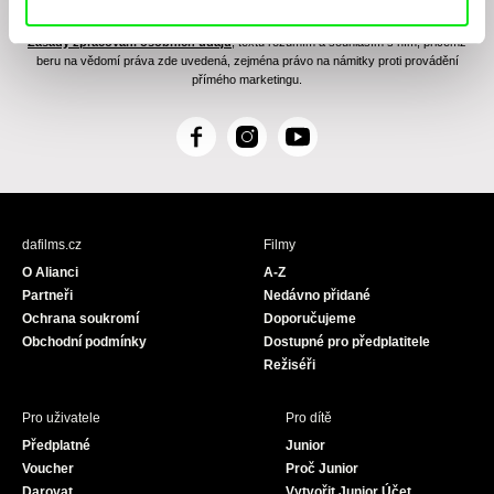
elektronickými prostředky a souvisejícím zpracováním osobních údajů pro účely
zasílání Newsletteru Doc-Air Distribution s.r.o. a potvrzuji, že jsem si přečetl(a)
Zásady zpracování osobních údajů
, textu rozumím a souhlasím s ním, přičemž
beru na vědomí práva zde uvedená, zejména právo na námitky proti provádění
přímého marketingu.
F
I
Y
a
n
o
c
s
u
e
t
T
b
a
u
dafilms.cz
Filmy
o
g
b
O Alianci
A-Z
o
r
e
Partneři
Nedávno přidané
k
a
Ochrana soukromí
Doporučujeme
m
Obchodní podmínky
Dostupné pro předplatitele
Režiséři
Pro uživatele
Pro dítě
Předplatné
Junior
Voucher
Proč Junior
Darovat
Vytvořit Junior Účet