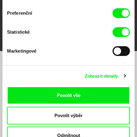
Preferenční
FIDMarseille
MFDF Ji.hlava
Visions du Réel
Statistické
Marketingové
Chcete být pravidelně informováni o našem
filmovém programu?
Zobrazit detaily
Povolit vše
Povolit výběr
Odesláním registrace k Newsletteru souhlasím se zasíláním obchodních sdělení
Odmítnout