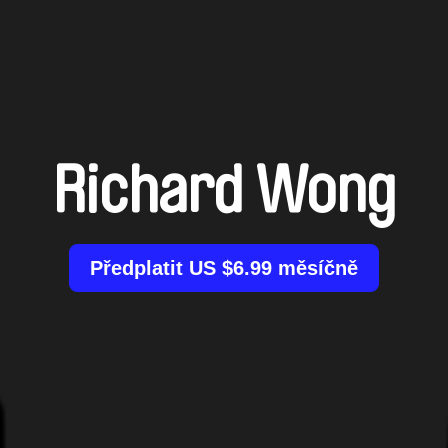
Richard Wong
Předplatit US $6.99 měsíčně