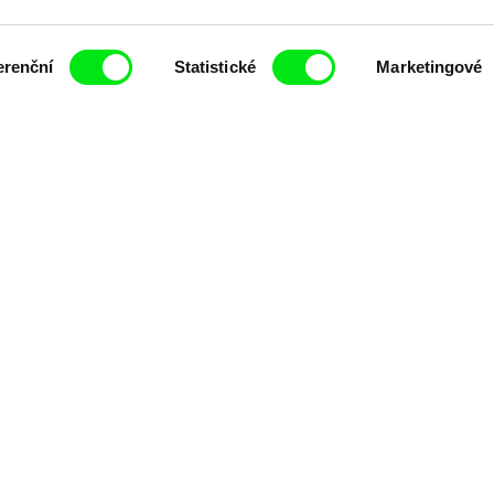
čí spolupráce 7 klíčových evropských festivalů do
erenční
Statistické
Marketingové
anice dokumentárního filmu, propagovat jeho rozma
filmy.
Členové Doc Alliance
lennium Docs Against
DOK Leipzig
FIDMarseille
vity