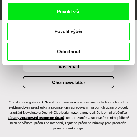
Povolit vše
Povolit výběr
Chcete být pravidelně informováni o našem
filmovém programu?
Odmítnout
Odesláním registrace k Newsletteru souhlasím se zasíláním obchodních sdělení
elektronickými prostředky a souvisejícím zpracováním osobních údajů pro účely
zasílání Newsletteru Doc-Air Distribution s.r.o. a potvrzuji, že jsem si přečetl(a)
Zásady zpracování osobních údajů
, textu rozumím a souhlasím s ním, přičemž
beru na vědomí práva zde uvedená, zejména právo na námitky proti provádění
přímého marketingu.