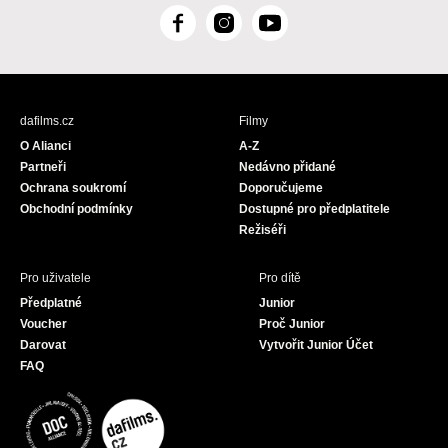
F
I
Y
a
n
o
c
s
u
e
t
T
b
a
u
dafilms.cz
Filmy
o
g
b
O Alianci
A-Z
o
r
e
Partneři
Nedávno přidané
k
a
Ochrana soukromí
Doporučujeme
m
Obchodní podmínky
Dostupné pro předplatitele
Režiséři
Pro uživatele
Pro dítě
Předplatné
Junior
Voucher
Proč Junior
Darovat
Vytvořit Junior Účet
FAQ