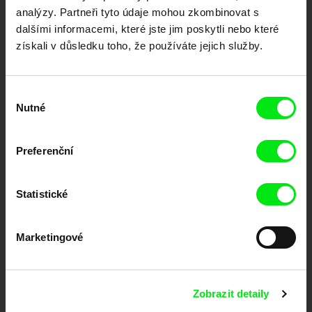
festivalů dokumentárního filmu sdružených do Doc Alliance. Naším cílem je
analýzy. Partneři tyto údaje mohou zkombinovat s
posouvat hranice dokumentárního filmu, propagovat jeho rozmanitost a
podporovat kvalitní autorské filmy.
dalšími informacemi, které jste jim poskytli nebo které
Členové Doc Alliance
získali v důsledku toho, že používáte jejich služby.
Výběr
Nutné
souhlasu
Preferenční
CPH:DOX
Doclisboa
Millennium Docs
DOK Leipzig
Against Gravity
Statistické
Marketingové
Zobrazit detaily
FIDMarseille
MFDF Ji.hlava
Visions du Réel