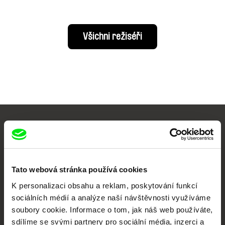
Všichni režiséři
Vaše online
dokumentární kino
Tato webová stránka používá cookies
Nové festivalové filmy
každý týden
K personalizaci obsahu a reklam, poskytování funkcí
sociálních médií a analýze naší návštěvnosti využíváme
soubory cookie. Informace o tom, jak náš web používáte,
Portál DAFilms.cz je výsledkem tvůrčí spolupráce 7 klíčových evropských
sdílíme se svými partnery pro sociální média, inzerci a