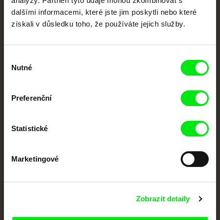
analýzy. Partneři tyto údaje mohou zkombinovat s
dalšími informacemi, které jste jim poskytli nebo které
Členové Doc Alliance
získali v důsledku toho, že používáte jejich služby.
Výběr
Nutné
souhlasu
Preferenční
CPH:DOX
Doclisboa
Millennium Docs
DOK Leipzig
Against Gravity
Statistické
Marketingové
Zobrazit detaily
FIDMarseille
MFDF Ji.hlava
Visions du Réel