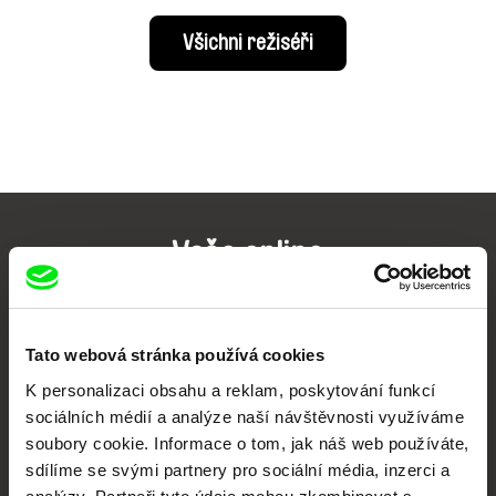
Všichni režiséři
Vaše online
dokumentární kino
Nové festivalové filmy
Tato webová stránka používá cookies
každý týden
K personalizaci obsahu a reklam, poskytování funkcí
sociálních médií a analýze naší návštěvnosti využíváme
soubory cookie. Informace o tom, jak náš web používáte,
Portál DAFilms.cz je výsledkem tvůrčí spolupráce 7 klíčových evropských
festivalů dokumentárního filmu sdružených do Doc Alliance. Naším cílem je
sdílíme se svými partnery pro sociální média, inzerci a
posouvat hranice dokumentárního filmu, propagovat jeho rozmanitost a
podporovat kvalitní autorské filmy.