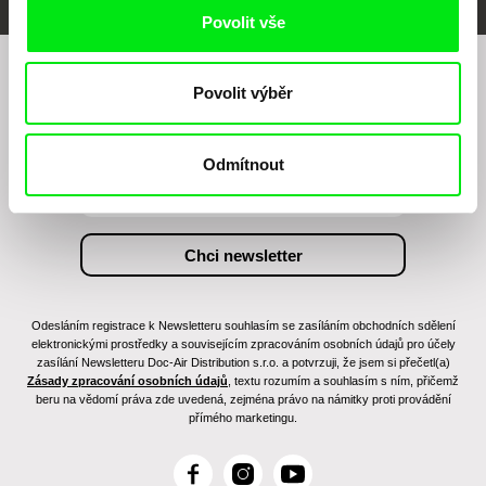
Povolit vše
Chcete být pravidelně informováni o našem
Povolit výběr
filmovém programu?
Odmítnout
Odesláním registrace k Newsletteru souhlasím se zasíláním obchodních sdělení
elektronickými prostředky a souvisejícím zpracováním osobních údajů pro účely
zasílání Newsletteru Doc-Air Distribution s.r.o. a potvrzuji, že jsem si přečetl(a)
Zásady zpracování osobních údajů
, textu rozumím a souhlasím s ním, přičemž
beru na vědomí práva zde uvedená, zejména právo na námitky proti provádění
přímého marketingu.
F
I
Y