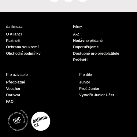
a
n
o
c
s
u
e
t
T
b
a
u
dafilms.cz
Filmy
o
g
b
O Alianci
A-Z
o
r
e
Partneři
Nedávno přidané
k
a
Ochrana soukromí
Doporučujeme
m
Obchodní podmínky
Dostupné pro předplatitele
Režiséři
Pro uživatele
Pro dítě
Předplatné
Junior
Voucher
Proč Junior
Darovat
Vytvořit Junior Účet
FAQ