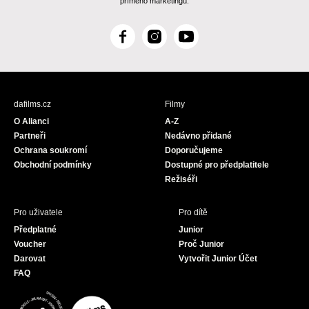
přímého marketingu.
F
I
Y
a
n
o
c
s
u
e
t
T
b
a
u
dafilms.cz
Filmy
o
g
b
O Alianci
A-Z
o
r
e
Partneři
Nedávno přidané
k
a
Ochrana soukromí
Doporučujeme
m
Obchodní podmínky
Dostupné pro předplatitele
Režiséři
Pro uživatele
Pro dítě
Předplatné
Junior
Voucher
Proč Junior
Darovat
Vytvořit Junior Účet
FAQ