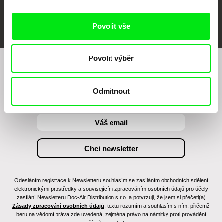
FIDMarseille
MFDF Ji.hlava
Visions du Réel
Povolit vše
Povolit výběr
Chcete být pravidelně informováni o našem
filmovém programu?
Odmítnout
Odesláním registrace k Newsletteru souhlasím se zasíláním obchodních sdělení
elektronickými prostředky a souvisejícím zpracováním osobních údajů pro účely
zasílání Newsletteru Doc-Air Distribution s.r.o. a potvrzuji, že jsem si přečetl(a)
Zásady zpracování osobních údajů
, textu rozumím a souhlasím s ním, přičemž
beru na vědomí práva zde uvedená, zejména právo na námitky proti provádění