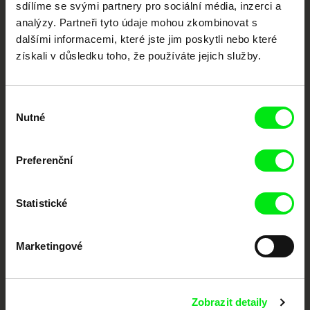
sdílíme se svými partnery pro sociální média, inzerci a
Portál DAFilms.cz je výsledkem tvůrčí spolupráce 7 klíčových evropských
analýzy. Partneři tyto údaje mohou zkombinovat s
festivalů dokumentárního filmu sdružených do Doc Alliance. Naším cílem je
posouvat hranice dokumentárního filmu, propagovat jeho rozmanitost a
dalšími informacemi, které jste jim poskytli nebo které
podporovat kvalitní autorské filmy.
získali v důsledku toho, že používáte jejich služby.
Členové Doc Alliance
Výběr
Nutné
souhlasu
Preferenční
CPH:DOX
Doclisboa
Millennium Docs
DOK Leipzig
Statistické
Against Gravity
Marketingové
Zobrazit detaily