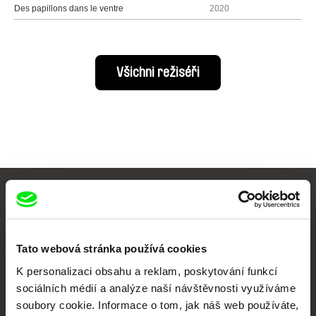
Des papillons dans le ventre
2020
Všichni režiséři
Vaše online
dokumentární kino
Tato webová stránka používá cookies
Nové festivalové filmy
K personalizaci obsahu a reklam, poskytování funkcí
každý týden
sociálních médií a analýze naší návštěvnosti využíváme
soubory cookie. Informace o tom, jak náš web používáte,