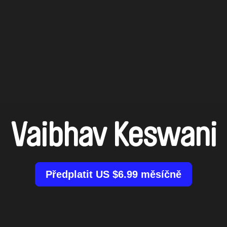
Vaibhav Keswani
Předplatit US $6.99 měsíčně