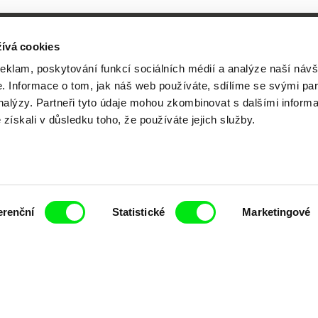
ívá cookies
reklam, poskytování funkcí sociálních médií a analýze naší návš
 Informace o tom, jak náš web používáte, sdílíme se svými par
Vaše online
analýzy. Partneři tyto údaje mohou zkombinovat s dalšími inform
é získali v důsledku toho, že používáte jejich služby.
dokumentární kin
Nové festivalové filmy
erenční
Statistické
Marketingové
každý týden
čí spolupráce 7 klíčových evropských festivalů do