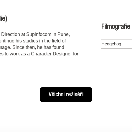
die)
Filmografie
l Direction at Supinfocom in Pune,
tinue his studies in the field of
Hedgehog
mage. Since then, he has found
es to work as a Character Designer for
Všichni režiséři