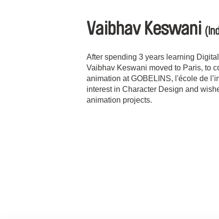
Vaibhav Keswani
(In
After spending 3 years learning Digita
Vaibhav Keswani moved to Paris, to con
animation at GOBELINS, l'école de l’i
interest in Character Design and wish
animation projects.