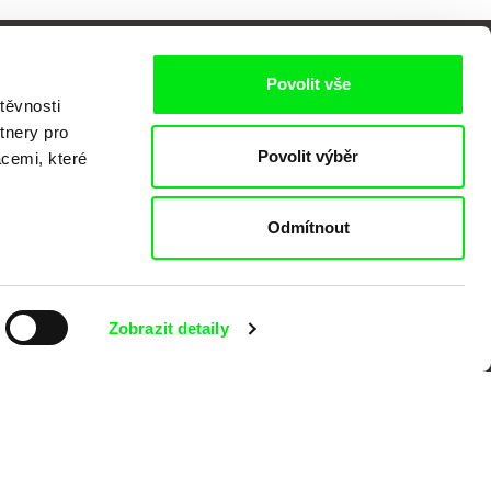
Povolit vše
těvnosti
tnery pro
Povolit výběr
acemi, které
o
Odmítnout
Zobrazit detaily
kumentárního filmu sdružených do Doc