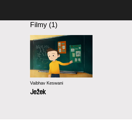
Filmy (1)
Vaibhav Keswani
Ježek