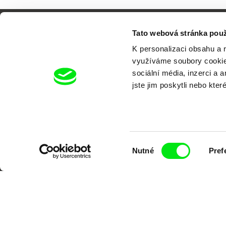
Tato webová stránka použ
K personalizaci obsahu a 
využíváme soubory cookie.
sociální média, inzerci a 
jste jim poskytli nebo kter
Výběr
Nutné
Pref
souhlasu
Portál DAFilms.cz je výsledkem tvůr