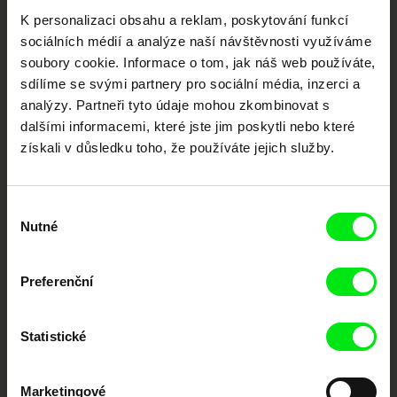
Vaše online
K personalizaci obsahu a reklam, poskytování funkcí
sociálních médií a analýze naší návštěvnosti využíváme
dokumentární kino
soubory cookie. Informace o tom, jak náš web používáte,
sdílíme se svými partnery pro sociální média, inzerci a
Nové festivalové filmy
analýzy. Partneři tyto údaje mohou zkombinovat s
každý týden
dalšími informacemi, které jste jim poskytli nebo které
získali v důsledku toho, že používáte jejich služby.
Portál DAFilms.cz je výsledkem tvůrčí spolupráce 7 klíčových evropských
festivalů dokumentárního filmu sdružených do Doc Alliance. Naším cílem je
posouvat hranice dokumentárního filmu, propagovat jeho rozmanitost a
Výběr
podporovat kvalitní autorské filmy.
Nutné
souhlasu
Členové Doc Alliance
Preferenční
Statistické
Marketingové