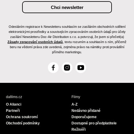
Odesláním registrace k Newsletteru souhlasím se zasíláním obchodních sdělení
elektronickými prostředky a souvisejícím zpracováním osobních údajů pro účely
zasílání Newsletteru Doc-Air Distribution s.r.o. a potvrzuji, že jsem si přečetl(a)
Zásady zpracování osobních údajů
, textu rozumím a souhlasím s ním, přičemž
beru na vědomí práva zde uvedená, zejména právo na námitky proti provádění
přímého marketingu.
F
I
Y
a
n
o
c
s
u
e
t
T
b
a
u
dafilms.cz
Filmy
o
g
b
O Alianci
A-Z
o
r
e
Partneři
Nedávno přidané
k
a
Ochrana soukromí
Doporučujeme
m
Obchodní podmínky
Dostupné pro předplatitele
Režiséři