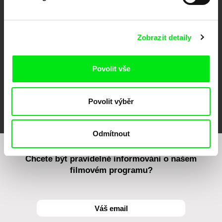
CPH:DOX
Doclisboa
Millennium Docs
DOK Leipzig
Against Gravity
Zobrazit detaily
Povolit vše
FIDMarseille
MFDF Ji.hlava
Visions du Réel
Povolit výběr
Odmítnout
Chcete být pravidelně informováni o našem
filmovém programu?