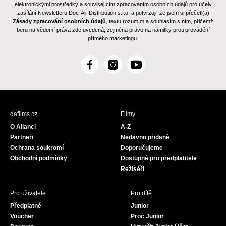
elektronickými prostředky a souvisejícím zpracováním osobních údajů pro účely
zasílání Newsletteru Doc-Air Distribution s.r.o. a potvrzuji, že jsem si přečetl(a)
Zásady zpracování osobních údajů
, textu rozumím a souhlasím s ním, přičemž
beru na vědomí práva zde uvedená, zejména právo na námitky proti provádění
přímého marketingu.
F
I
Y
a
n
o
c
s
u
e
t
T
b
a
u
dafilms.cz
Filmy
o
g
b
O Alianci
A-Z
o
r
e
Partneři
Nedávno přidané
k
a
Ochrana soukromí
Doporučujeme
m
Obchodní podmínky
Dostupné pro předplatitele
Režiséři
Pro uživatele
Pro dítě
Předplatné
Junior
Voucher
Proč Junior