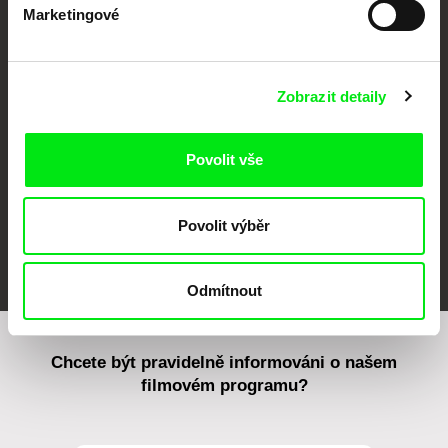
Marketingové
CPH:DOX
Doclisboa
Millennium Docs
DOK Leipzig
Against Gravity
Zobrazit detaily
Povolit vše
Povolit výběr
FIDMarseille
MFDF Ji.hlava
Visions du Réel
Odmítnout
Chcete být pravidelně informováni o našem
filmovém programu?