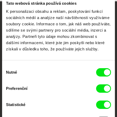
Tato webová stránka používá cookies
K personalizaci obsahu a reklam, poskytování funkcí
Vaše online
sociálních médií a analýze naší návštěvnosti využíváme
dokumentární kino
soubory cookie. Informace o tom, jak náš web používáte,
sdílíme se svými partnery pro sociální média, inzerci a
analýzy. Partneři tyto údaje mohou zkombinovat s
Nové festivalové filmy
dalšími informacemi, které jste jim poskytli nebo které
každý týden
získali v důsledku toho, že používáte jejich služby.
Portál DAFilms.cz je výsledkem tvůrčí spolupráce 7 klíčových evropských
festivalů dokumentárního filmu sdružených do Doc Alliance. Naším cílem je
Výběr
posouvat hranice dokumentárního filmu, propagovat jeho rozmanitost a
Nutné
podporovat kvalitní autorské filmy.
souhlasu
Členové Doc Alliance
Preferenční
Statistické