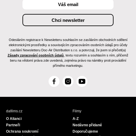
Odesláním registrace k Newsletteru souhlasím se zasíláním obchodních sdělení
elektronickými prostředky a souvisejícím zpracováním osobních údajů pro účely
zasílání Newsletteru Doc-Air Distribution s.r.o. a potvrzuji, že jsem si přečetl(a)
Zásady zpracování osobních údajů
, textu rozumím a souhlasím s ním, přičemž
beru na vědomí práva zde uvedená, zejména právo na námitky proti provádění
přímého marketingu.
F
I
Y
a
n
o
c
s
u
e
t
T
b
a
u
dafilms.cz
Filmy
o
g
b
O Alianci
A-Z
o
r
e
Partneři
Nedávno přidané
k
a
Ochrana soukromí
Doporučujeme
m