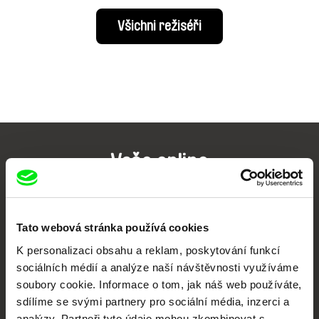
Všichni režiséři
Vaše online
dokumentární kino
Nové festivalové filmy
Tato webová stránka používá cookies
každý týden
K personalizaci obsahu a reklam, poskytování funkcí
sociálních médií a analýze naší návštěvnosti využíváme
soubory cookie. Informace o tom, jak náš web používáte,
Portál DAFilms.cz je výsledkem tvůrčí spolupráce 7 klíčových evropských
festivalů dokumentárního filmu sdružených do Doc Alliance. Naším cílem je
sdílíme se svými partnery pro sociální média, inzerci a
posouvat hranice dokumentárního filmu, propagovat jeho rozmanitost a
podporovat kvalitní autorské filmy.
analýzy. Partneři tyto údaje mohou zkombinovat s