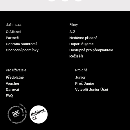
a
n
o
c
s
u
e
t
T
b
a
u
dafilms.cz
Filmy
o
g
b
O Alianci
A-Z
o
r
e
Partneři
Nedávno přidané
k
a
Ochrana soukromí
Doporučujeme
m
Obchodní podmínky
Dostupné pro předplatitele
Režiséři
Pro uživatele
Pro dítě
Předplatné
Junior
Voucher
Proč Junior
Darovat
Vytvořit Junior Účet
FAQ