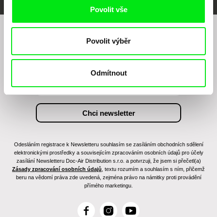
Povolit vše
Chcete být pravidelně informováni o našem
Povolit výběr
filmovém programu?
Odmítnout
Odesláním registrace k Newsletteru souhlasím se zasíláním obchodních sdělení
elektronickými prostředky a souvisejícím zpracováním osobních údajů pro účely
zasílání Newsletteru Doc-Air Distribution s.r.o. a potvrzuji, že jsem si přečetl(a)
Zásady zpracování osobních údajů
, textu rozumím a souhlasím s ním, přičemž
beru na vědomí práva zde uvedená, zejména právo na námitky proti provádění
přímého marketingu.
F
I
Y