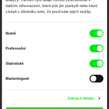
Členové Doc Alliance
dalšími informacemi, které jste jim poskytli nebo které
získali v důsledku toho, že používáte jejich služby.
Výběr
Nutné
souhlasu
Preferenční
CPH:DOX
Doclisboa
Millennium Docs
DOK Leipzig
Against Gravity
Statistické
Marketingové
Zobrazit detaily
FIDMarseille
MFDF Ji.hlava
Visions du Réel