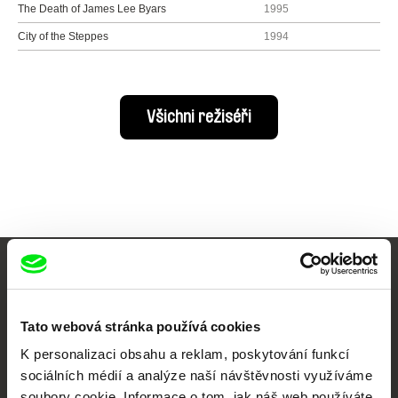
The Death of James Lee Byars
1995
City of the Steppes
1994
Všichni režiséři
Vaše online
dokumentární kino
Tato webová stránka používá cookies
K personalizaci obsahu a reklam, poskytování funkcí
Nové festivalové filmy
sociálních médií a analýze naší návštěvnosti využíváme
každý týden
soubory cookie. Informace o tom, jak náš web používáte,