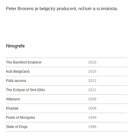
Peter Brosens je belgický producent, režisér a scénárista.
Filmografie
The Barefoot Emperor
2019
Král Belgičanů
2016
Pátá sezona
2012
The Eclipse of Sint-Gillis
2011
Altiplano
2009
Khadak
2006
Poets of Mongolia
1999
State of Dogs
1998