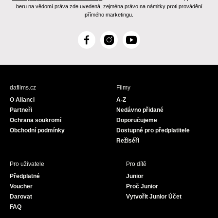
beru na vědomí práva zde uvedená, zejména právo na námitky proti provádění
přímého marketingu.
F
I
Y
a
n
o
c
s
u
e
t
T
b
a
u
dafilms.cz
Filmy
o
g
b
O Alianci
A-Z
o
r
e
Partneři
Nedávno přidané
k
a
Ochrana soukromí
Doporučujeme
m
Obchodní podmínky
Dostupné pro předplatitele
Režiséři
Pro uživatele
Pro dítě
Předplatné
Junior
Voucher
Proč Junior
Darovat
Vytvořit Junior Účet
FAQ