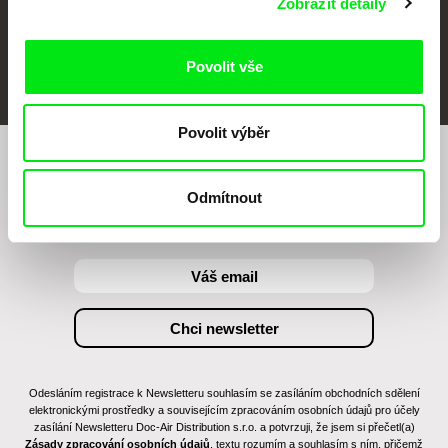
Zobrazit detaily
FIDMarseille
MFDF Ji.hlava
Visions du Réel
Povolit vše
Povolit výběr
Chcete být pravidelně informováni o našem
Odmítnout
filmovém programu?
Odesláním registrace k Newsletteru souhlasím se zasíláním obchodních sdělení
elektronickými prostředky a souvisejícím zpracováním osobních údajů pro účely
zasílání Newsletteru Doc-Air Distribution s.r.o. a potvrzuji, že jsem si přečetl(a)
Zásady zpracování osobních údajů
, textu rozumím a souhlasím s ním, přičemž