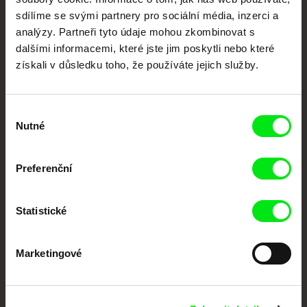
sdílíme se svými partnery pro sociální média, inzerci a
analýzy. Partneři tyto údaje mohou zkombinovat s
Portál DAFilms.cz je výsledkem tvůrčí spolupráce 7 klíčových evropských
festivalů dokumentárního filmu sdružených do Doc Alliance. Naším cílem je
dalšími informacemi, které jste jim poskytli nebo které
posouvat hranice dokumentárního filmu, propagovat jeho rozmanitost a
podporovat kvalitní autorské filmy.
získali v důsledku toho, že používáte jejich služby.
Členové Doc Alliance
Výběr
Nutné
souhlasu
Preferenční
Statistické
CPH:DOX
Doclisboa
Millennium Docs
DOK Leipzig
Against Gravity
Marketingové