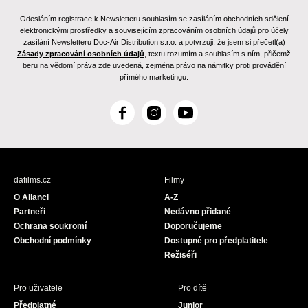
Odesláním registrace k Newsletteru souhlasím se zasíláním obchodních sdělení
elektronickými prostředky a souvisejícím zpracováním osobních údajů pro účely
zasílání Newsletteru Doc-Air Distribution s.r.o. a potvrzuji, že jsem si přečetl(a)
Zásady zpracování osobních údajů
, textu rozumím a souhlasím s ním, přičemž
beru na vědomí práva zde uvedená, zejména právo na námitky proti provádění
přímého marketingu.
F
I
Y
a
n
o
c
s
u
e
t
T
b
a
u
dafilms.cz
Filmy
o
g
b
O Alianci
A-Z
o
r
e
Partneři
Nedávno přidané
k
a
Ochrana soukromí
Doporučujeme
m
Obchodní podmínky
Dostupné pro předplatitele
Režiséři
Pro uživatele
Pro dítě
Předplatné
Junior