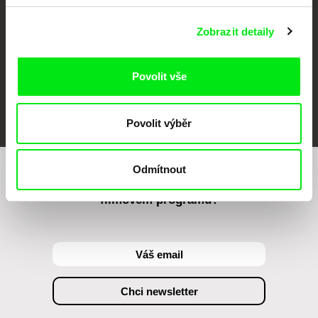
Zobrazit detaily
Povolit vše
FIDMarseille
MFDF Ji.hlava
Visions du Réel
Povolit výběr
Odmítnout
Chcete být pravidelně informováni o našem
filmovém programu?