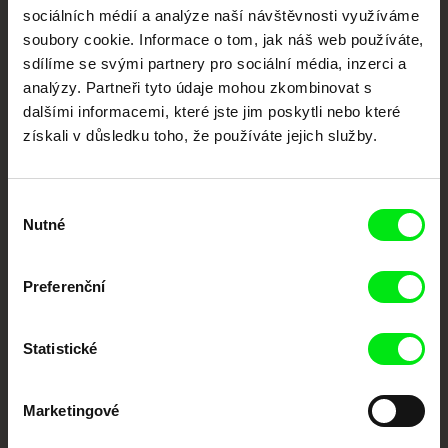
sociálních médií a analýze naší návštěvnosti využíváme
Nové festivalové filmy
soubory cookie. Informace o tom, jak náš web používáte,
každý týden
sdílíme se svými partnery pro sociální média, inzerci a
analýzy. Partneři tyto údaje mohou zkombinovat s
dalšími informacemi, které jste jim poskytli nebo které
Portál DAFilms.cz je výsledkem tvůrčí spolupráce 7 klíčových evropských
získali v důsledku toho, že používáte jejich služby.
festivalů dokumentárního filmu sdružených do Doc Alliance. Naším cílem je
posouvat hranice dokumentárního filmu, propagovat jeho rozmanitost a
podporovat kvalitní autorské filmy.
Členové Doc Alliance
Výběr
Nutné
souhlasu
Preferenční
Statistické
CPH:DOX
Doclisboa
Millennium Docs
DOK Leipzig
Marketingové
Against Gravity