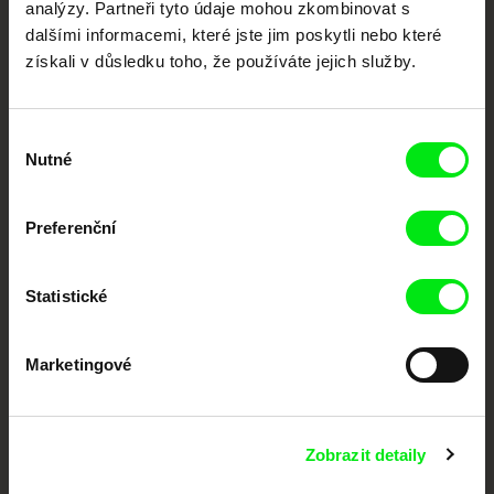
analýzy. Partneři tyto údaje mohou zkombinovat s
podporovat kvalitní autorské filmy.
dalšími informacemi, které jste jim poskytli nebo které
Členové Doc Alliance
získali v důsledku toho, že používáte jejich služby.
Výběr
Nutné
souhlasu
Preferenční
CPH:DOX
Doclisboa
Millennium Docs
DOK Leipzig
Against Gravity
Statistické
Marketingové
Zobrazit detaily
FIDMarseille
MFDF Ji.hlava
Visions du Réel