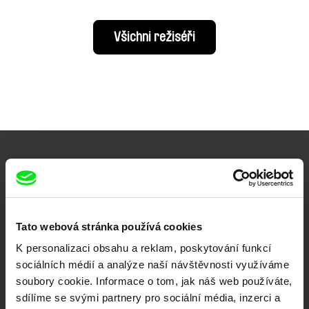
Všichni režiséři
Vaše online
dokumentární kino
Nové festivalové filmy
Tato webová stránka používá cookies
každý týden
K personalizaci obsahu a reklam, poskytování funkcí
sociálních médií a analýze naší návštěvnosti využíváme
soubory cookie. Informace o tom, jak náš web používáte,
Portál DAFilms.cz je výsledkem tvůrčí spolupráce 7 klíčových evropských
festivalů dokumentárního filmu sdružených do Doc Alliance. Naším cílem je
sdílíme se svými partnery pro sociální média, inzerci a
posouvat hranice dokumentárního filmu, propagovat jeho rozmanitost a