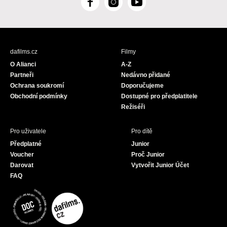
F
I
Y
a
n
o
c
s
u
e
t
T
b
a
u
dafilms.cz
Filmy
o
g
b
O Alianci
A-Z
o
r
e
Partneři
Nedávno přidané
k
a
Ochrana soukromí
Doporučujeme
m
Obchodní podmínky
Dostupné pro předplatitele
Režiséři
Pro uživatele
Pro dítě
Předplatné
Junior
Voucher
Proč Junior
Darovat
Vytvořit Junior Účet
FAQ