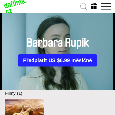
Barbara Rupik
Předplatit US $6.99 měsíčně
Filmy (1)