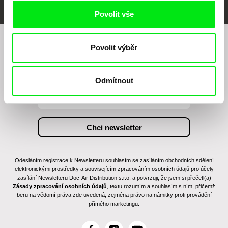
Povolit vše
Povolit výběr
Chcete být pravidelně informováni o našem
filmovém programu?
Odmítnout
Odesláním registrace k Newsletteru souhlasím se zasíláním obchodních sdělení
elektronickými prostředky a souvisejícím zpracováním osobních údajů pro účely
zasílání Newsletteru Doc-Air Distribution s.r.o. a potvrzuji, že jsem si přečetl(a)
Zásady zpracování osobních údajů
, textu rozumím a souhlasím s ním, přičemž
beru na vědomí práva zde uvedená, zejména právo na námitky proti provádění
přímého marketingu.