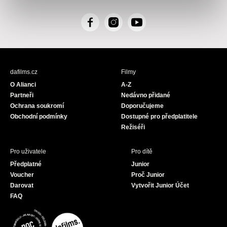
F
I
Y
a
n
o
c
s
u
e
t
T
b
a
u
dafilms.cz
Filmy
o
g
b
O Alianci
A-Z
o
r
e
Partneři
Nedávno přidané
k
a
Ochrana soukromí
Doporučujeme
m
Obchodní podmínky
Dostupné pro předplatitele
Režiséři
Pro uživatele
Pro dítě
Předplatné
Junior
Voucher
Proč Junior
Darovat
Vytvořit Junior Účet
FAQ