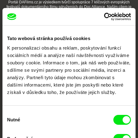
Portál DAFilms.cz je výsledkem tvůrčí spolupráce 7 klíčových evropských
festivalů dokumentárního filmu sdružených do Doc Alliance. Naším cílem je
posouvat hranice dokumentárního filmu, propagovat jeho rozmanitost a
podporovat kvalitní autorské filmy.
Členové Doc Alliance
Tato webová stránka používá cookies
K personalizaci obsahu a reklam, poskytování funkcí
sociálních médií a analýze naší návštěvnosti využíváme
soubory cookie. Informace o tom, jak náš web používáte,
sdílíme se svými partnery pro sociální média, inzerci a
analýzy. Partneři tyto údaje mohou zkombinovat s
CPH:DOX
Doclisboa
Millennium Docs
DOK Leipzig
dalšími informacemi, které jste jim poskytli nebo které
Against Gravity
získali v důsledku toho, že používáte jejich služby.
Výběr
Nutné
souhlasu