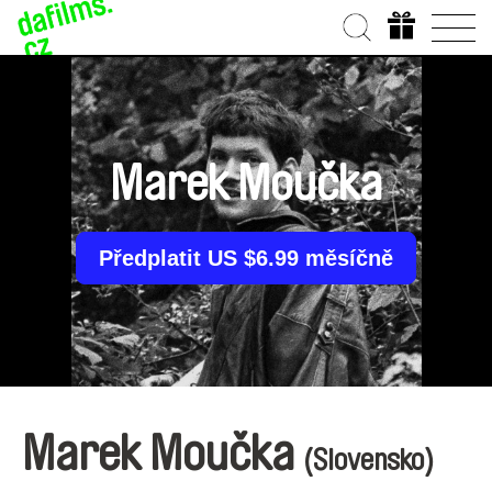
Marek Moučka
Předplatit US $6.99 měsíčně
Marek Moučka
(Slovensko)