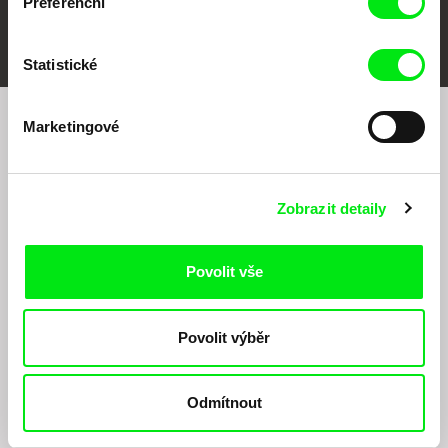
Preferenční
FIDMarseille
MFDF Ji.hlava
Visions du Réel
Statistické
Marketingové
Chcete být pravidelně informováni o našem
filmovém programu?
Zobrazit detaily
Povolit vše
Povolit výběr
Odesláním registrace k Newsletteru souhlasím se zasíláním obchodních sdělení
elektronickými prostředky a souvisejícím zpracováním osobních údajů pro účely
zasílání Newsletteru Doc-Air Distribution s.r.o. a potvrzuji, že jsem si přečetl(a)
Odmítnout
Zásady zpracování osobních údajů
, textu rozumím a souhlasím s ním, přičemž
beru na vědomí práva zde uvedená, zejména právo na námitky proti provádění
přímého marketingu.