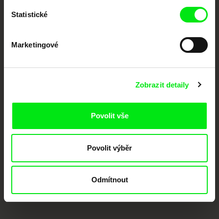
Členové Doc Alliance
Statistické
Marketingové
Zobrazit detaily
CPH:DOX
Doclisboa
Millennium Docs
DOK Leipzig
Against Gravity
Povolit vše
Povolit výběr
Odmítnout
FIDMarseille
MFDF Ji.hlava
Visions du Réel