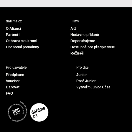
a
n
o
c
s
u
e
t
T
b
a
u
dafilms.cz
Filmy
o
g
b
O Alianci
A-Z
o
r
e
Partneři
Nedávno přidané
k
a
Ochrana soukromí
Doporučujeme
m
Obchodní podmínky
Dostupné pro předplatitele
Režiséři
Pro uživatele
Pro dítě
Předplatné
Junior
Voucher
Proč Junior
Darovat
Vytvořit Junior Účet
FAQ