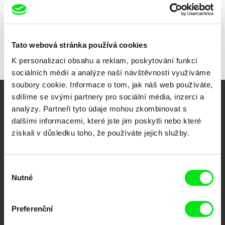
Všichni režiséři
Tato webová stránka používá cookies
K personalizaci obsahu a reklam, poskytování funkcí
sociálních médií a analýze naší návštěvnosti využíváme
soubory cookie. Informace o tom, jak náš web používáte,
sdílíme se svými partnery pro sociální média, inzerci a
Vaše online
analýzy. Partneři tyto údaje mohou zkombinovat s
dalšími informacemi, které jste jim poskytli nebo které
dokumentární kino
získali v důsledku toho, že používáte jejich služby.
Nové festivalové filmy
každý týden
Výběr
Nutné
souhlasu
Portál DAFilms.cz je výsledkem tvůrčí spolupráce 7 klíčových evropských
festivalů dokumentárního filmu sdružených do Doc Alliance. Naším cílem je
Preferenční
posouvat hranice dokumentárního filmu, propagovat jeho rozmanitost a
podporovat kvalitní autorské filmy.