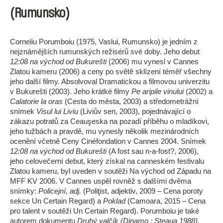
(Rumunsko)
Corneliu Porumboiu (1975, Vaslui, Rumunsko) je jedním z
nejznámějších rumunských režisérů své doby. Jeho debut
12:08 na východ od Bukurešti
(2006) mu vynesl v Cannes
Zlatou kameru (2006) a ceny po světě sklízení téměř všechny
jeho další filmy. Absolvoval Dramatickou a filmovou univerzitu
v Bukurešti (2003). Jeho krátké filmy
Pe aripile vinului
(2002) a
Calatorie la oras
(Cesta do města, 2003) a středometrážní
snímek
Visul lui Liviu
(Liviův sen, 2003), pojednávající o
zákazu potratů za Ceauşeska na pozadí příběhu o mladíkovi,
jeho tužbách a pravdě, mu vynesly několik mezinárodních
ocenění včetně Ceny Cinéfondation v Cannes 2004. Snímek
12:08 na východ od Bukurešti
(A fost sau n-a-fost?, 2006),
jeho celovečerní debut, který získal na canneském festivalu
Zlatou kameru, byl uveden v soutěži Na východ od Západu na
MFF KV 2006. V Cannes uspěl rovněž s dalšími dvěma
snímky:
Policejní, adj.
(Poliţist, adjektiv, 2009 – Cena poroty
sekce Un Certain Regard) a
Poklad
(Camoara, 2015 – Cena
pro talent v soutěži Un Certain Regard). Porumboiu je také
autorem dokumentu
Druhý valčík (Dinamo : Steaua 1988)
.