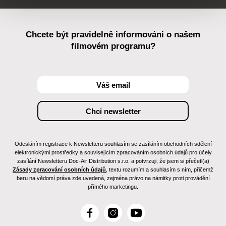
Chcete být pravidelně informováni o našem
filmovém programu?
Odesláním registrace k Newsletteru souhlasím se zasíláním obchodních sdělení
elektronickými prostředky a souvisejícím zpracováním osobních údajů pro účely
zasílání Newsletteru Doc-Air Distribution s.r.o. a potvrzuji, že jsem si přečetl(a)
Zásady zpracování osobních údajů
, textu rozumím a souhlasím s ním, přičemž
beru na vědomí práva zde uvedená, zejména právo na námitky proti provádění
přímého marketingu.
F
I
Y