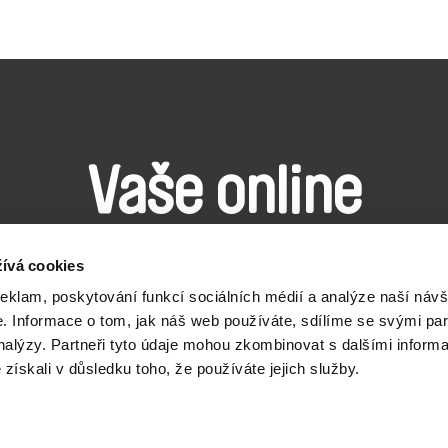
Vaše online
dokumentární kin
ívá cookies
reklam, poskytování funkcí sociálních médií a analýze naší návš
Nové festivalové filmy
 Informace o tom, jak náš web používáte, sdílíme se svými par
analýzy. Partneři tyto údaje mohou zkombinovat s dalšími inform
každý týden
é získali v důsledku toho, že používáte jejich služby.