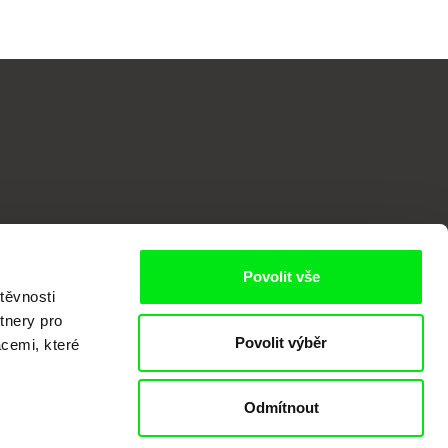
o
Povolit vše
těvnosti
tnery pro
Povolit výběr
acemi, které
Odmítnout