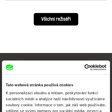
Všichni režiséři
Vaše online
dokumentární kino
Tato webová stránka používá cookies
Nové festivalové filmy
každý týden
K personalizaci obsahu a reklam, poskytování funkcí
sociálních médií a analýze naší návštěvnosti využíváme
soubory cookie. Informace o tom, jak náš web používáte,
Portál DAFilms.cz je výsledkem tvůrčí spolupráce 7 klíčových evropských
sdílíme se svými partnery pro sociální média, inzerci a