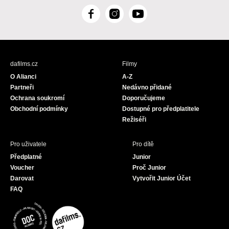
F
I
Y
a
n
o
c
s
u
e
t
T
b
a
u
dafilms.cz
Filmy
o
g
b
O Alianci
A-Z
o
r
e
Partneři
Nedávno přidané
k
a
Ochrana soukromí
Doporučujeme
m
Obchodní podmínky
Dostupné pro předplatitele
Režiséři
Pro uživatele
Pro dítě
Předplatné
Junior
Voucher
Proč Junior
Darovat
Vytvořit Junior Účet
FAQ