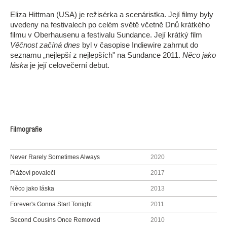
Eliza Hittman (USA) je režisérka a scenáristka. Její filmy byly
uvedeny na festivalech po celém světě včetně Dnů krátkého
filmu v Oberhausenu a festivalu Sundance. Její krátký film
Věčnost začíná dnes
byl v časopise Indiewire zahrnut do
seznamu „nejlepší z nejlepších" na Sundance 2011.
Něco jako
láska
je její celovečerní debut.
Filmografie
Never Rarely Sometimes Always
2020
Plážoví povaleči
2017
Něco jako láska
2013
Forever's Gonna Start Tonight
2011
Second Cousins Once Removed
2010