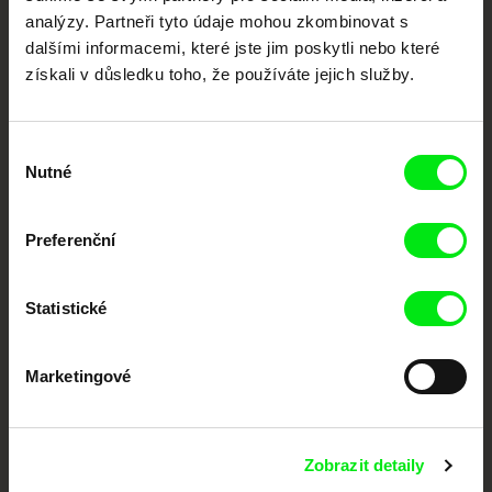
festivalů dokumentárního filmu sdružených do Doc Alliance. Naším cílem je
analýzy. Partneři tyto údaje mohou zkombinovat s
posouvat hranice dokumentárního filmu, propagovat jeho rozmanitost a
podporovat kvalitní autorské filmy.
dalšími informacemi, které jste jim poskytli nebo které
Členové Doc Alliance
získali v důsledku toho, že používáte jejich služby.
Výběr
Nutné
souhlasu
Preferenční
CPH:DOX
Doclisboa
Millennium Docs
DOK Leipzig
Against Gravity
Statistické
Marketingové
Zobrazit detaily
FIDMarseille
MFDF Ji.hlava
Visions du Réel