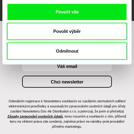
Povolit vše
Povolit výběr
Chcete být pravidelně informováni o našem
filmovém programu?
Odmítnout
Odesláním registrace k Newsletteru souhlasím se zasíláním obchodních sdělení
elektronickými prostředky a souvisejícím zpracováním osobních údajů pro účely
zasílání Newsletteru Doc-Air Distribution s.r.o. a potvrzuji, že jsem si přečetl(a)
Zásady zpracování osobních údajů
, textu rozumím a souhlasím s ním, přičemž
beru na vědomí práva zde uvedená, zejména právo na námitky proti provádění
přímého marketingu.