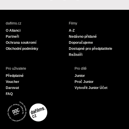
a
n
o
c
s
u
e
t
T
b
a
u
dafilms.cz
Filmy
o
g
b
O Alianci
A-Z
o
r
e
Partneři
Nedávno přidané
k
a
Ochrana soukromí
Doporučujeme
m
Obchodní podmínky
Dostupné pro předplatitele
Režiséři
Pro uživatele
Pro dítě
Předplatné
Junior
Voucher
Proč Junior
Darovat
Vytvořit Junior Účet
FAQ