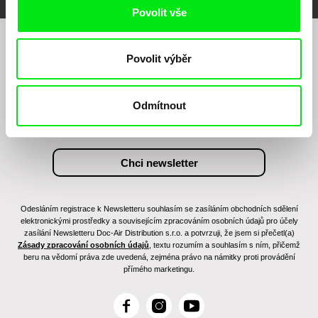
Povolit vše
Chcete být pravidelně informováni o našem
Povolit výběr
filmovém programu?
Odmítnout
Odesláním registrace k Newsletteru souhlasím se zasíláním obchodních sdělení
elektronickými prostředky a souvisejícím zpracováním osobních údajů pro účely
zasílání Newsletteru Doc-Air Distribution s.r.o. a potvrzuji, že jsem si přečetl(a)
Zásady zpracování osobních údajů
, textu rozumím a souhlasím s ním, přičemž
beru na vědomí práva zde uvedená, zejména právo na námitky proti provádění
přímého marketingu.
F
I
Y