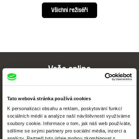
Všichni režiséři
Vaše online
dokumentární kino
Nové festivalové filmy
Tato webová stránka používá cookies
každý týden
K personalizaci obsahu a reklam, poskytování funkcí
sociálních médií a analýze naší návštěvnosti využíváme
Portál DAFilms.cz je výsledkem tvůrčí spolupráce 7 klíčových evropských
soubory cookie. Informace o tom, jak náš web používáte,
festivalů dokumentárního filmu sdružených do Doc Alliance. Naším cílem je
sdílíme se svými partnery pro sociální média, inzerci a
posouvat hranice dokumentárního filmu, propagovat jeho rozmanitost a
podporovat kvalitní autorské filmy.
analýzy. Partneři tyto údaje mohou zkombinovat s