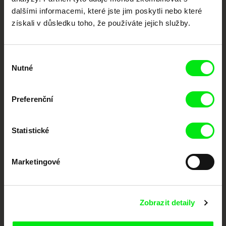
Členové Doc Alliance
dalšími informacemi, které jste jim poskytli nebo které
získali v důsledku toho, že používáte jejich služby.
Výběr
Nutné
souhlasu
Preferenční
CPH:DOX
Doclisboa
Millennium Docs
DOK Leipzig
Against Gravity
Statistické
Marketingové
Zobrazit detaily
FIDMarseille
MFDF Ji.hlava
Visions du Réel