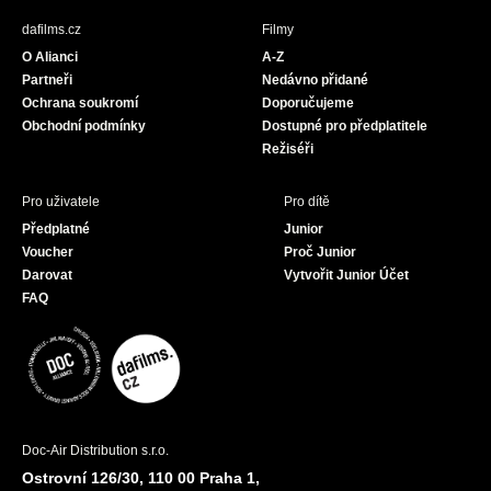
b
a
u
dafilms.cz
Filmy
o
g
b
O Alianci
A-Z
o
r
e
Partneři
Nedávno přidané
k
a
Ochrana soukromí
Doporučujeme
m
Obchodní podmínky
Dostupné pro předplatitele
Režiséři
Pro uživatele
Pro dítě
Předplatné
Junior
Voucher
Proč Junior
Darovat
Vytvořit Junior Účet
FAQ
Doc-Air Distribution s.r.o.
Ostrovní 126/30, 110 00 Praha 1,