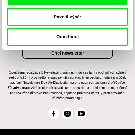
Chcete být pravidelně informováni o našem
filmovém programu?
Povolit výběr
Odmítnout
Odesláním registrace k Newsletteru souhlasím se zasíláním obchodních sdělení
elektronickými prostředky a souvisejícím zpracováním osobních údajů pro účely
zasílání Newsletteru Doc-Air Distribution s.r.o. a potvrzuji, že jsem si přečetl(a)
Zásady zpracování osobních údajů
, textu rozumím a souhlasím s ním, přičemž
beru na vědomí práva zde uvedená, zejména právo na námitky proti provádění
přímého marketingu.
F
I
Y
a
n
o
c
s
u
e
t
T