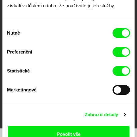
získali v důsledku toho, že používáte jejich služby.
Výběr
Nutné
souhlasu
CPH:DOX
Doclisboa
Millennium Docs
DOK Leipzig
Preferenční
Against Gravity
Statistické
Marketingové
FIDMarseille
MFDF Ji.hlava
Visions du Réel
Zobrazit detaily
Povolit vše