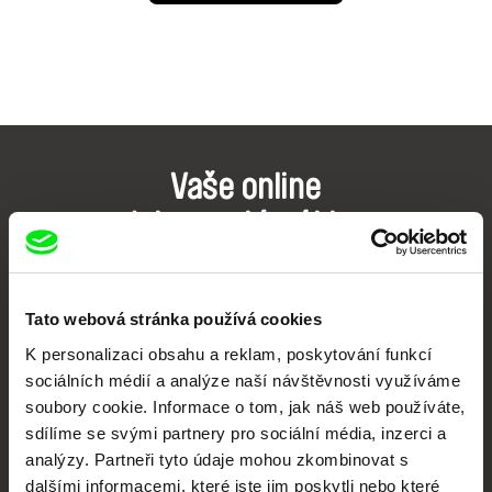
Vaše online
dokumentární kino
Nové festivalové filmy
každý týden
Tato webová stránka používá cookies
K personalizaci obsahu a reklam, poskytování funkcí
Portál DAFilms.cz je výsledkem tvůrčí spolupráce 7 klíčových evropských
sociálních médií a analýze naší návštěvnosti využíváme
festivalů dokumentárního filmu sdružených do Doc Alliance. Naším cílem je
soubory cookie. Informace o tom, jak náš web používáte,
posouvat hranice dokumentárního filmu, propagovat jeho rozmanitost a
podporovat kvalitní autorské filmy.
sdílíme se svými partnery pro sociální média, inzerci a
Členové Doc Alliance
analýzy. Partneři tyto údaje mohou zkombinovat s
dalšími informacemi, které jste jim poskytli nebo které