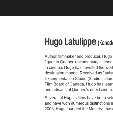
Hugo Latulippe
(Kanad
Author, filmmaker and producer, Hugo
figure in Quebec documentary cinema fo
in cinema, Hugo has travelled the wo
destination monde. Received as "artist
Experimentation Studio (Studio culture
Film Board of Canada, Hugo has learn
and artisans of Quebec’s direct cinem
Several of Hugo’s films have been sele
and have won numerous distinctions i
2005, Hugo founded the Montreal-ba