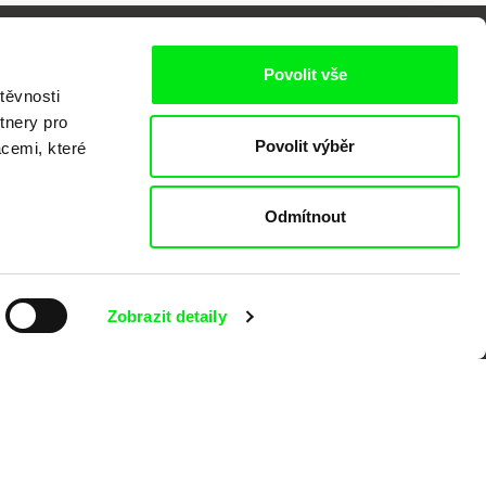
Povolit vše
těvnosti
tnery pro
Povolit výběr
acemi, které
o
Odmítnout
Zobrazit detaily
kumentárního filmu sdružených do Doc