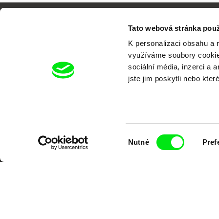
Tato webová stránka použ
K personalizaci obsahu a 
využíváme soubory cookie.
sociální média, inzerci a 
jste jim poskytli nebo kter
Výběr
Nutné
Pref
souhlasu
Portál DAFilms.cz je výsledkem tvůr