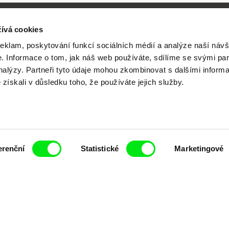
ívá cookies
reklam, poskytování funkcí sociálních médií a analýze naší návš
 Informace o tom, jak náš web používáte, sdílíme se svými par
Vaše online
analýzy. Partneři tyto údaje mohou zkombinovat s dalšími inform
é získali v důsledku toho, že používáte jejich služby.
dokumentární kin
Nové festivalové filmy
erenční
Statistické
Marketingové
každý týden
čí spolupráce 7 klíčových evropských festivalů do