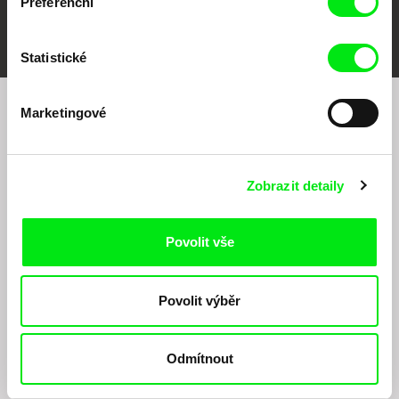
Preferenční
FIDMarseille
MFDF Ji.hlava
Visions du Réel
Statistické
Marketingové
Chcete být pravidelně informováni o našem
filmovém programu?
Zobrazit detaily
Povolit vše
Povolit výběr
Odesláním registrace k Newsletteru souhlasím se zasíláním obchodních sdělení
elektronickými prostředky a souvisejícím zpracováním osobních údajů pro účely
zasílání Newsletteru Doc-Air Distribution s.r.o. a potvrzuji, že jsem si přečetl(a)
Odmítnout
Zásady zpracování osobních údajů
, textu rozumím a souhlasím s ním, přičemž
beru na vědomí práva zde uvedená, zejména právo na námitky proti provádění
přímého marketingu.