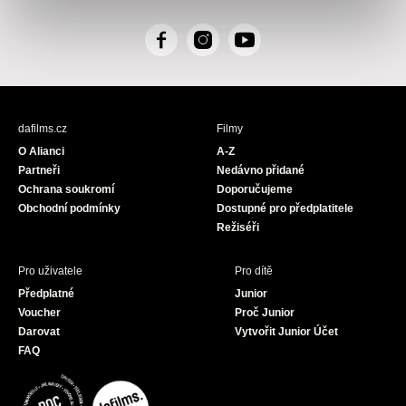
F
I
Y
a
n
o
c
s
u
e
t
T
b
a
u
dafilms.cz
Filmy
o
g
b
O Alianci
A-Z
o
r
e
Partneři
Nedávno přidané
k
a
Ochrana soukromí
Doporučujeme
m
Obchodní podmínky
Dostupné pro předplatitele
Režiséři
Pro uživatele
Pro dítě
Předplatné
Junior
Voucher
Proč Junior
Darovat
Vytvořit Junior Účet
FAQ