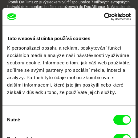
Portál DAFilms.cz je výsledkem tvůrčí spolupráce 7 klíčových evropských
festivalů dokumentárního filmu sdružených do Doc Alliance. Naším cílem je
posouvat hranice dokumentárního filmu, propagovat jeho rozmanitost a
podporovat kvalitní autorské filmy.
Členové Doc Alliance
Tato webová stránka používá cookies
K personalizaci obsahu a reklam, poskytování funkcí
sociálních médií a analýze naší návštěvnosti využíváme
soubory cookie. Informace o tom, jak náš web používáte,
sdílíme se svými partnery pro sociální média, inzerci a
analýzy. Partneři tyto údaje mohou zkombinovat s
CPH:DOX
Doclisboa
Millennium Docs
DOK Leipzig
dalšími informacemi, které jste jim poskytli nebo které
Against Gravity
získali v důsledku toho, že používáte jejich služby.
Výběr
Nutné
souhlasu