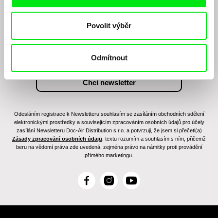
Chcete být pravidelně informováni o našem
filmovém programu?
Povolit výběr
Odmítnout
Odesláním registrace k Newsletteru souhlasím se zasíláním obchodních sdělení
elektronickými prostředky a souvisejícím zpracováním osobních údajů pro účely
zasílání Newsletteru Doc-Air Distribution s.r.o. a potvrzuji, že jsem si přečetl(a)
Zásady zpracování osobních údajů
, textu rozumím a souhlasím s ním, přičemž
beru na vědomí práva zde uvedená, zejména právo na námitky proti provádění
přímého marketingu.
F
I
Y
a
n
o
c
s
u
e
t
T