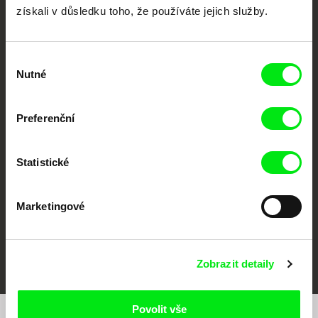
získali v důsledku toho, že používáte jejich služby.
Výběr
Nutné
souhlasu
CPH:DOX
Doclisboa
Millennium Docs
DOK Leipzig
Preferenční
Against Gravity
Statistické
Marketingové
FIDMarseille
MFDF Ji.hlava
Visions du Réel
Zobrazit detaily
Povolit vše