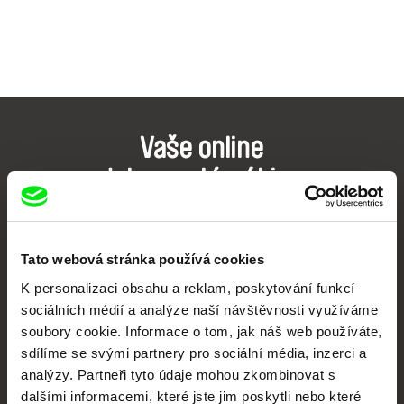
Vaše online
dokumentární kino
Nové festivalové filmy
každý týden
Tato webová stránka používá cookies
K personalizaci obsahu a reklam, poskytování funkcí
Portál DAFilms.cz je výsledkem tvůrčí spolupráce 7 klíčových evropských
sociálních médií a analýze naší návštěvnosti využíváme
festivalů dokumentárního filmu sdružených do Doc Alliance. Naším cílem je
posouvat hranice dokumentárního filmu, propagovat jeho rozmanitost a
soubory cookie. Informace o tom, jak náš web používáte,
podporovat kvalitní autorské filmy.
sdílíme se svými partnery pro sociální média, inzerci a
Členové Doc Alliance
analýzy. Partneři tyto údaje mohou zkombinovat s
dalšími informacemi, které jste jim poskytli nebo které