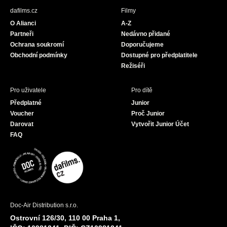
b
a
u
dafilms.cz
Filmy
o
g
b
O Alianci
A-Z
o
r
e
Partneři
Nedávno přidané
k
a
Ochrana soukromí
Doporučujeme
m
Obchodní podmínky
Dostupné pro předplatitele
Režiséři
Pro uživatele
Pro dítě
Předplatné
Junior
Voucher
Proč Junior
Darovat
Vytvořit Junior Účet
FAQ
Doc-Air Distribution s.r.o.
Ostrovní 126/30, 110 00 Praha 1,