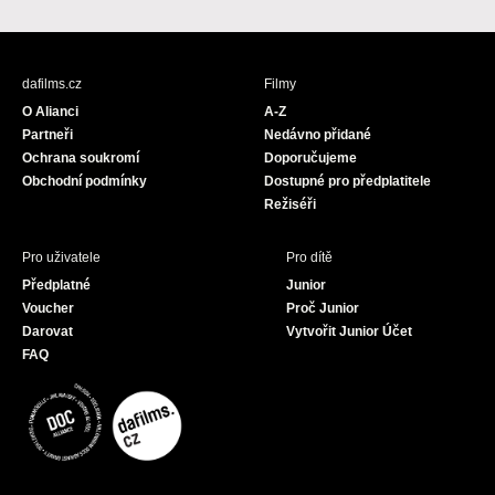
a
n
o
c
s
u
e
t
T
b
a
u
dafilms.cz
Filmy
o
g
b
O Alianci
A-Z
o
r
e
Partneři
Nedávno přidané
k
a
Ochrana soukromí
Doporučujeme
m
Obchodní podmínky
Dostupné pro předplatitele
Režiséři
Pro uživatele
Pro dítě
Předplatné
Junior
Voucher
Proč Junior
Darovat
Vytvořit Junior Účet
FAQ