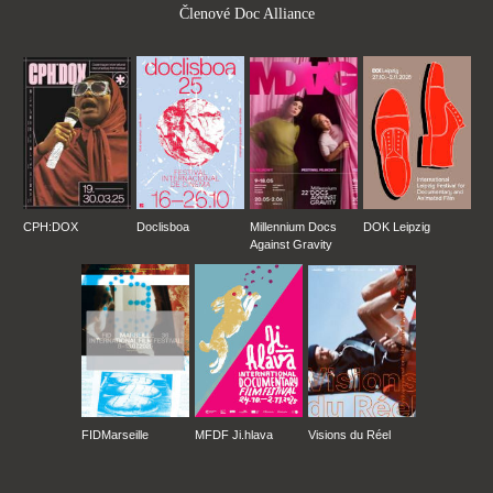
Členové Doc Alliance
CPH:DOX
Doclisboa
Millennium Docs
DOK Leipzig
Against Gravity
FIDMarseille
MFDF Ji.hlava
Visions du Réel