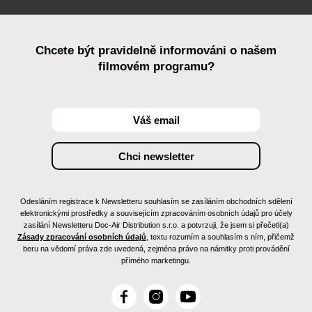
Chcete být pravidelně informováni o našem
filmovém programu?
Odesláním registrace k Newsletteru souhlasím se zasíláním obchodních sdělení
elektronickými prostředky a souvisejícím zpracováním osobních údajů pro účely
zasílání Newsletteru Doc-Air Distribution s.r.o. a potvrzuji, že jsem si přečetl(a)
Zásady zpracování osobních údajů
, textu rozumím a souhlasím s ním, přičemž
beru na vědomí práva zde uvedená, zejména právo na námitky proti provádění
přímého marketingu.
F
I
Y