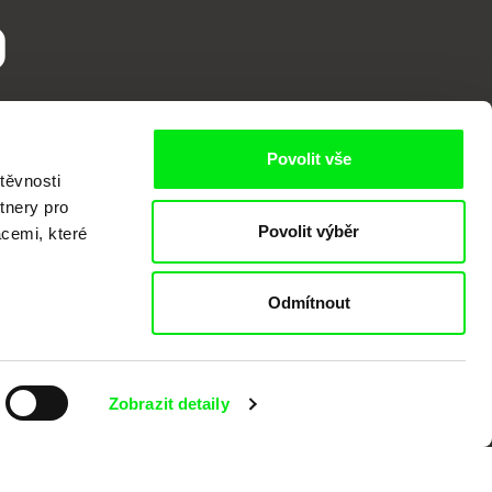
o
Povolit vše
těvnosti
tnery pro
Povolit výběr
acemi, které
kumentárního filmu sdružených do Doc
Odmítnout
nitost a podporovat kvalitní autorské
Zobrazit detaily