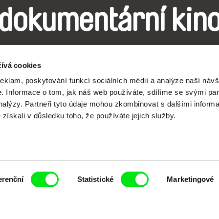
dokumentární kin
Nové festivalové filmy
ívá cookies
každý týden
reklam, poskytování funkcí sociálních médií a analýze naší návš
 Informace o tom, jak náš web používáte, sdílíme se svými par
analýzy. Partneři tyto údaje mohou zkombinovat s dalšími inform
é získali v důsledku toho, že používáte jejich služby.
čí spolupráce 7 klíčových evropských festivalů do
anice dokumentárního filmu, propagovat jeho rozma
filmy.
Členové Doc Alliance
erenční
Statistické
Marketingové