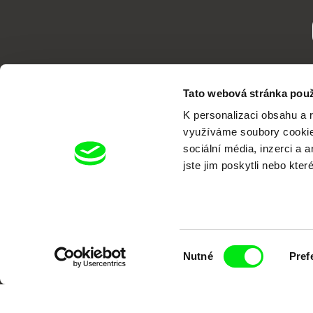
Tato webová stránka použ
K personalizaci obsahu a 
využíváme soubory cookie.
sociální média, inzerci a 
jste jim poskytli nebo kter
Portál DAFilms.cz je výsledkem tvůr
Alliance. Naším cílem je posouvat hr
Výběr
Nutné
Pref
souhlasu