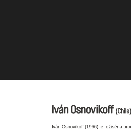
Iván Osnovikoff
(Chile
Iván Osnovikoff (1966) je režisér a pr