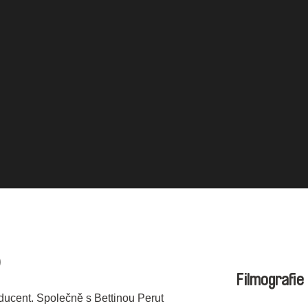
)
Filmografie
oducent. Společně s Bettinou Perut