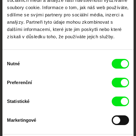
sociálních médií a analýze naší návštěvnosti využíváme
Nové festivalové filmy
soubory cookie. Informace o tom, jak náš web používáte,
každý týden
sdílíme se svými partnery pro sociální média, inzerci a
analýzy. Partneři tyto údaje mohou zkombinovat s
dalšími informacemi, které jste jim poskytli nebo které
Portál DAFilms.cz je výsledkem tvůrčí spolupráce 7 klíčových evropských
festivalů dokumentárního filmu sdružených do Doc Alliance. Naším cílem je
získali v důsledku toho, že používáte jejich služby.
posouvat hranice dokumentárního filmu, propagovat jeho rozmanitost a
podporovat kvalitní autorské filmy.
Členové Doc Alliance
Výběr
Nutné
souhlasu
Preferenční
Statistické
CPH:DOX
Doclisboa
Millennium Docs
DOK Leipzig
Against Gravity
Marketingové