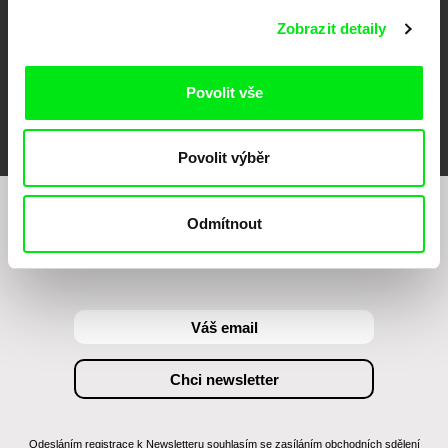
Zobrazit detaily
Povolit vše
FIDMarseille
MFDF Ji.hlava
Visions du Réel
Povolit výběr
Odmítnout
Chcete být pravidelně informováni o našem
filmovém programu?
Odesláním registrace k Newsletteru souhlasím se zasíláním obchodních sdělení