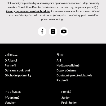
elektronickými prostředky a souvisejícím zpracováním osobních údajů pro účely
zasílání Newsletteru Doc-Air Distribution s.r.o. a potvrzuji, že jsem si přečetl(a)
Zásady zpracování osobních údajů
, textu rozumím a souhlasím s ním, přičemž
beru na vědomí práva zde uvedená, zejména právo na námitky proti provádění
přímého marketingu.
F
I
Y
a
n
o
c
s
u
e
t
T
b
a
u
dafilms.cz
Filmy
o
g
b
O Alianci
A-Z
o
r
e
Partneři
Nedávno přidané
k
a
Ochrana soukromí
Doporučujeme
m
Obchodní podmínky
Dostupné pro předplatitele
Režiséři
Pro uživatele
Pro dítě
Předplatné
Junior
Voucher
Proč Junior