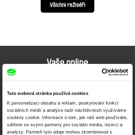
Všichni režiséři
Vaše online
dokumentární kino
Nové festivalové filmy
Tato webová stránka používá cookies
každý týden
K personalizaci obsahu a reklam, poskytování funkcí
sociálních médií a analýze naší návštěvnosti využíváme
Portál DAFilms.cz je výsledkem tvůrčí spolupráce 7 klíčových evropských
soubory cookie. Informace o tom, jak náš web používáte,
festivalů dokumentárního filmu sdružených do Doc Alliance. Naším cílem je
posouvat hranice dokumentárního filmu, propagovat jeho rozmanitost a
sdílíme se svými partnery pro sociální média, inzerci a
podporovat kvalitní autorské filmy.
analýzy. Partneři tyto údaje mohou zkombinovat s