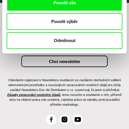
Povolit vše
Chcete být pravidelně informováni o našem
Povolit výběr
filmovém programu?
Odmítnout
Odesláním registrace k Newsletteru souhlasím se zasíláním obchodních sdělení
elektronickými prostředky a souvisejícím zpracováním osobních údajů pro účely
zasílání Newsletteru Doc-Air Distribution s.r.o. a potvrzuji, že jsem si přečetl(a)
Zásady zpracování osobních údajů
, textu rozumím a souhlasím s ním, přičemž
beru na vědomí práva zde uvedená, zejména právo na námitky proti provádění
přímého marketingu.
F
I
Y
a
n
o