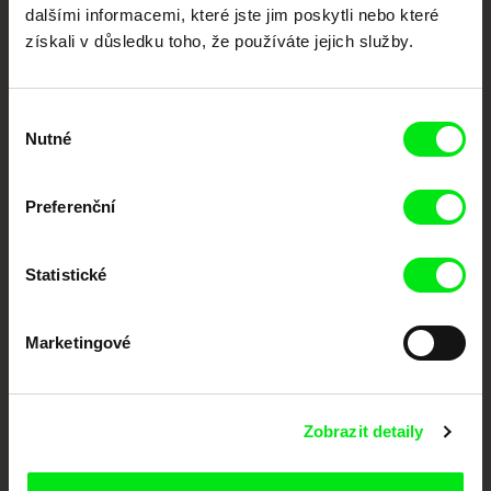
Členové Doc Alliance
dalšími informacemi, které jste jim poskytli nebo které
získali v důsledku toho, že používáte jejich služby.
Výběr
Nutné
souhlasu
Preferenční
CPH:DOX
Doclisboa
Millennium Docs
DOK Leipzig
Against Gravity
Statistické
Marketingové
FIDMarseille
MFDF Ji.hlava
Visions du Réel
Zobrazit detaily