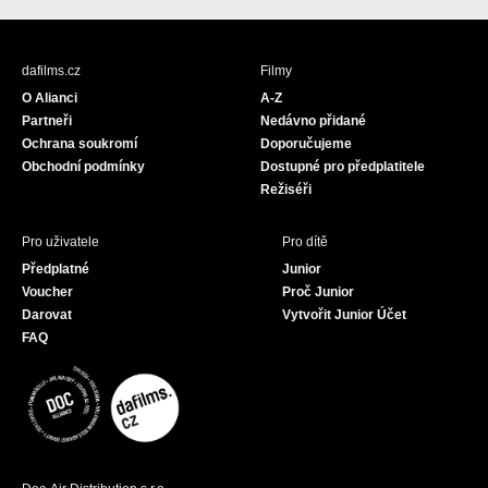
c
s
u
e
t
T
b
a
u
dafilms.cz
Filmy
o
g
b
O Alianci
A-Z
o
r
e
Partneři
Nedávno přidané
k
a
Ochrana soukromí
Doporučujeme
m
Obchodní podmínky
Dostupné pro předplatitele
Režiséři
Pro uživatele
Pro dítě
Předplatné
Junior
Voucher
Proč Junior
Darovat
Vytvořit Junior Účet
FAQ