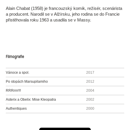
Alain Chabat (1958) je francouzský komik, režisér, scenárista
a producent. Narodil se v Alžírsku, jeho rodina se do Francie
přistěhovala roku 1963 a usadila se v Massy.
Filmografie
Vánoce a spol.
2017
Po stopách Marsupilamiho
2012
RRRrrrr!!!
2004
Asterix a Obelix: Mise Kleopatra
2002
Authentiques
2000