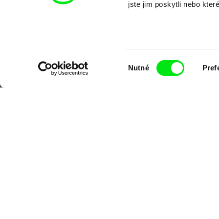
jste jim poskytli nebo kter
Výběr
Nutné
Pref
souhlasu
Portál DAFilms.cz je výsledkem tvůr
Alliance. Naším cílem je posouvat hr