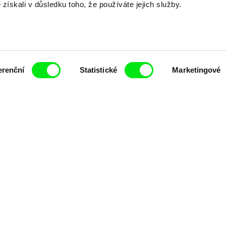
é získali v důsledku toho, že používáte jejich služby.
Nové festivalové filmy
každý týden
erenční
Statistické
Marketingové
čí spolupráce 7 klíčových evropských festivalů do
anice dokumentárního filmu, propagovat jeho rozma
filmy.
Členové Doc Alliance