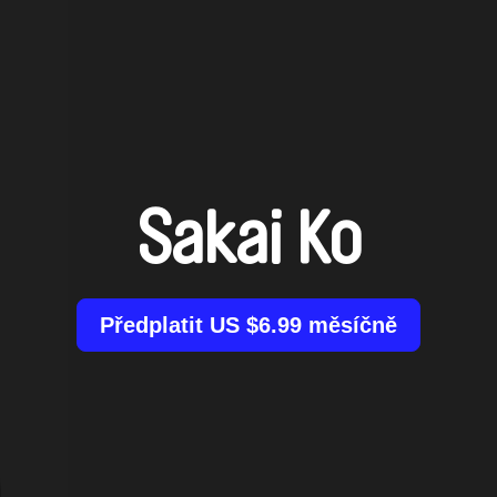
Sakai Ko
Předplatit US $6.99 měsíčně