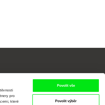
Povolit vše
o
těvnosti
tnery pro
Povolit výběr
acemi, které