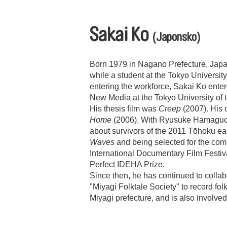
Sakai Ko
(Japonsko)
Born 1979 in Nagano Prefecture, Japa
while a student at the Tokyo University
entering the workforce, Sakai Ko ente
New Media at the Tokyo University of t
His thesis film was
Creep
(2007). His 
Home
(2006). With Ryusuke Hamaguch
about survivors of the 2011 Tōhoku e
Waves
and being selected for the com
International Documentary Film Festiv
Perfect IDEHA Prize.
Since then, he has continued to colla
"Miyagi Folktale Society" to record fo
Miyagi prefecture, and is also involved 