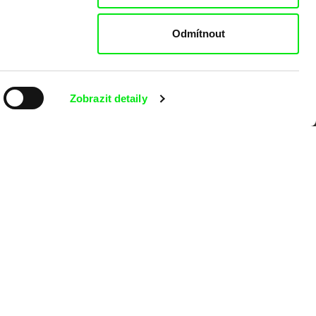
Odmítnout
Zobrazit detaily
kumentárního filmu sdružených do Doc
nitost a podporovat kvalitní autorské