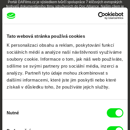
Portál DAFilms.cz je výsledkem tvůrčí spolupráce 7 klíčových evropských
festivalů dokumentárního filmu sdružených do Doc Alliance. Naším cílem je
posouvat hranice dokumentárního filmu, propagovat jeho rozmanitost a
podporovat kvalitní autorské filmy.
Členové Doc Alliance
Tato webová stránka používá cookies
K personalizaci obsahu a reklam, poskytování funkcí
sociálních médií a analýze naší návštěvnosti využíváme
soubory cookie. Informace o tom, jak náš web používáte,
sdílíme se svými partnery pro sociální média, inzerci a
analýzy. Partneři tyto údaje mohou zkombinovat s
CPH:DOX
Doclisboa
Millennium Docs
DOK Leipzig
dalšími informacemi, které jste jim poskytli nebo které
Against Gravity
získali v důsledku toho, že používáte jejich služby.
Výběr
Nutné
souhlasu