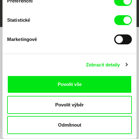
Preferenční
FIDMarseille
MFDF Ji.hlava
Visions du Réel
Statistické
Marketingové
Chcete být pravidelně informováni o našem
filmovém programu?
Zobrazit detaily
Povolit vše
Povolit výběr
Odesláním registrace k Newsletteru souhlasím se zasíláním obchodních sdělení
elektronickými prostředky a souvisejícím zpracováním osobních údajů pro účely
zasílání Newsletteru Doc-Air Distribution s.r.o. a potvrzuji, že jsem si přečetl(a)
Odmítnout
Zásady zpracování osobních údajů
, textu rozumím a souhlasím s ním, přičemž
beru na vědomí práva zde uvedená, zejména právo na námitky proti provádění
přímého marketingu.