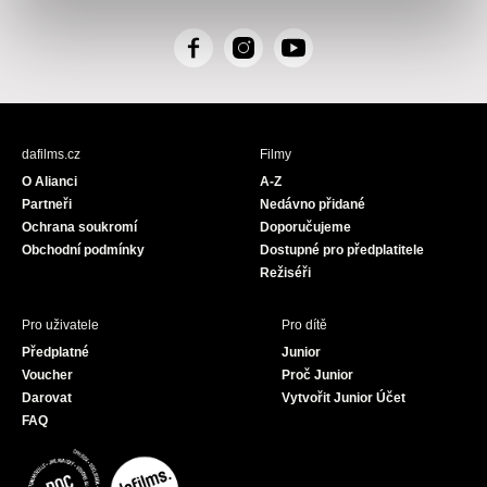
F
I
Y
a
n
o
c
s
u
e
t
T
b
a
u
dafilms.cz
Filmy
o
g
b
O Alianci
A-Z
o
r
e
Partneři
Nedávno přidané
k
a
Ochrana soukromí
Doporučujeme
m
Obchodní podmínky
Dostupné pro předplatitele
Režiséři
Pro uživatele
Pro dítě
Předplatné
Junior
Voucher
Proč Junior
Darovat
Vytvořit Junior Účet
FAQ